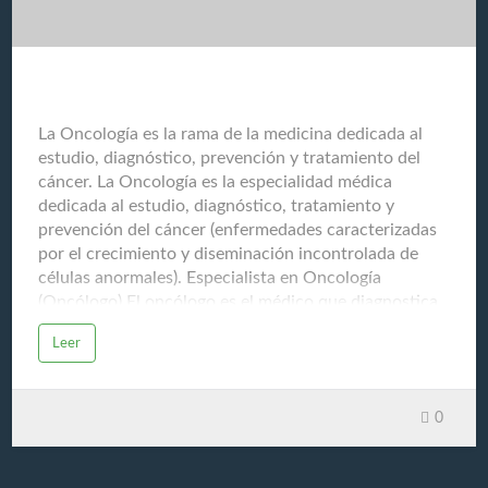
La Oncología
La Oncología es la rama de la medicina dedicada al
estudio, diagnóstico, prevención y tratamiento del
cáncer. La Oncología es la especialidad médica
dedicada al estudio, diagnóstico, tratamiento y
prevención del cáncer (enfermedades caracterizadas
por el crecimiento y diseminación incontrolada de
células anormales). Especialista en Oncología
(Oncólogo) El oncólogo es el médico que diagnostica
y trata el cáncer, y es generalmente el encargado de
Leer
coordinar el plan de atención del paciente con cáncer,
trabajando en conjunto con cirujanos, radiólogos,
patólogos y otros especialistas. Sus funciones
0
principales incluyen: Diagnosticar el cáncer
Determinar el tipo, la ubicación y el estadio (etapa) de
la enfermedad. Diseñar el plan de tratamiento