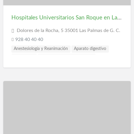
Hospitales Universitarios San Roque en Las Palmas
Dolores de la Rocha, 5 35001 Las Palmas de G. C.
928 40 40 40
Anestesiología y Reanimación
Aparato digestivo
Cardiología
Cardiología y cirugía vascular
Cirugía estética
Cirugía general
Cirugía plástica y reparadora
Cirujano pediatra
Clínica dental
Dermatología y venereología
Estomatología
Ginecología
Hemodiálisis
Medicina interna
Neumología
Neurocirugía
Odontología
Oftalmología
Otorrinolaringología
Pediatría
Psicología
Psiquiatría
Rehabilitación
Reumatología
Traumatología y cirugía ortopédica