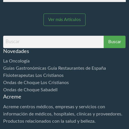
herramienta de gran Evolución Post Trauma. La
Diamagnetoterapia es aplicable ya en el inmediato
post trauma en fase aguda permitiendo la rápida
Ver más Artículos
estabilización de los tejidos y la aceleración de los
procesos de reparación. MUCHO MÁS QUE UNA
DIATERMIA ¡BOMBA DIAMAGNÉTICA CTU MEGA
Buscar
20! Los especialistas rehabilitadores médicos y
por
fisioterapeutas una vez y recibe…
Novedades
La Oncología
Guías Gastronómicas Guía Restaurantes de España
Fisioterapeutas Los Cristianos
Ondas de Choque Los Cristianos
Ondas de Choque Sabadell
Acreme
Acreme centros médicos, empresas y servicios con
información de médicos, hospitales, clínicas y proveedores.
Productos relacionados con la
salud
y belleza.