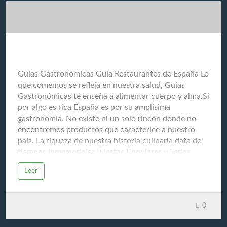
Recomendar y gestionar la combinación de terapias
más adecuadas. Seguimiento Monitorear la respuesta
al tratamiento y la posible recurrencia del cáncer.
Cuidados paliativos Ofrecer tratamientos para aliviar
los síntomas y mejorar l…
Guías Gastronómicas Guía Restaurantes de España
Guías Gastronómicas Guía Restaurantes de España Lo
que comemos se refleja en nuestra salud, Guías
Gastronómicas te enseña a alimentar cuerpo y alma.Si
por algo es rica España es por su amplísima
gastronomía. No existe ni un solo rincón donde no
encontremos productos que caracterice a nuestro
país. La riqueza de nuestra historia culinaria data de
tiempos inmemoriales. Fiestas Populares y Ferias
Gastronómicas son la fuente de nuestra memoria
Leer
ancestral. El respeto que sentimos hacia nuestros
productos del mar y de la tierra, ha logrado que
España sea un referente mundial y escuela para la
0
educación del paladar. Debido al gran entusiasmo que
provoca nuestra cocina en el resto del mundo, nos