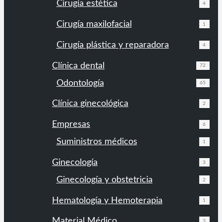
Cirugía estética
4
Cirugía maxilofacial
1
Cirugía plástica y reparadora
4
Clínica dental
72
Odontología
65
Clínica ginecológica
2
Empresas
6
Suministros médicos
1
Ginecología
3
Ginecología y obstetricia
2
Hematología y Hemoterapia
1
Material Médico
3