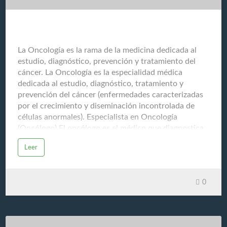
La Oncología
La Oncología es la rama de la medicina dedicada al
estudio, diagnóstico, prevención y tratamiento del
cáncer. La Oncología es la especialidad médica
dedicada al estudio, diagnóstico, tratamiento y
prevención del cáncer (enfermedades caracterizadas
por el crecimiento y diseminación incontrolada de
células anormales). Especialista en Oncología
(Oncólogo) El oncólogo es el médico que diagnostica
y trata el cáncer, y es generalmente el encargado de
Leer
coordinar el plan de atención del paciente con cáncer,
trabajando en conjunto con cirujanos, radiólogos,
patólogos y otros especialistas. Sus funciones
0
principales incluyen: Diagnosticar el cáncer
Determinar el tipo, la ubicación y el estadio (etapa) de
la enfermedad. Diseñar el plan de tratamiento
Recomendar y gestionar la combinación de terapias