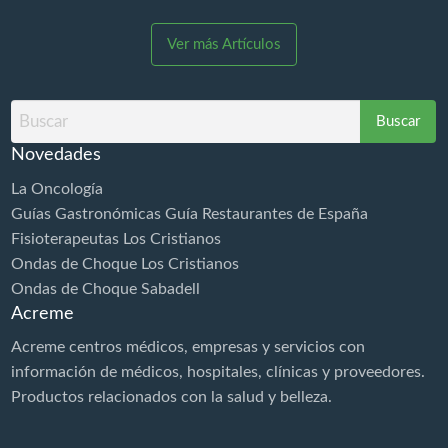
Diamagnetoterapia es aplicable ya en el inmediato
post trauma en fase aguda permitiendo la rápida
Ver más Artículos
estabilización de los tejidos y la aceleración de los
procesos de reparación. MUCHO MÁS QUE UNA
DIATERMIA ¡BOMBA DIAMAGNÉTICA CTU MEGA
Buscar
20! Los especialistas rehabilitadores médicos y
por
fisioterapeutas una vez y recibe…
Novedades
La Oncología
Guías Gastronómicas Guía Restaurantes de España
Fisioterapeutas Los Cristianos
Ondas de Choque Los Cristianos
Ondas de Choque Sabadell
Acreme
Acreme centros médicos, empresas y servicios con
información de médicos, hospitales, clínicas y proveedores.
Productos relacionados con la
salud
y belleza.