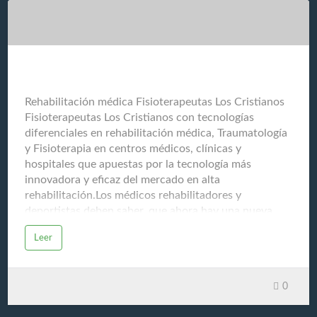
culinario y que se muestra a través de esta completa
guía: GuiasGastronomicas.comNos ayudamos para
compartir todos estos conocimientos a través de la
experiencia de chefs, restauradores (restaurantes
gourmet), cosechadores, productores, v…
Fisioterapeutas Los Cristianos
Rehabilitación médica Fisioterapeutas Los Cristianos
Fisioterapeutas Los Cristianos con tecnologías
diferenciales en rehabilitación médica, Traumatología
y Fisioterapia en centros médicos, clínicas y
hospitales que apuestas por la tecnología más
innovadora y eficaz del mercado en alta
rehabilitación.Los médicos rehabilitadores y
deportistas deben saber, que ahora hay una nueva
tecnología de última generación capaz de recuperar al
Leer
deportista en menor tiempo y sin dolor, esa
tecnología se llama "bomba de Diamagnetoterapia
CTU MEGA 20". Los deportistas de élite no puede
0
perder mucho tiempo en su recuperación y la es una
herramienta de gran Evolución Post Trauma. La