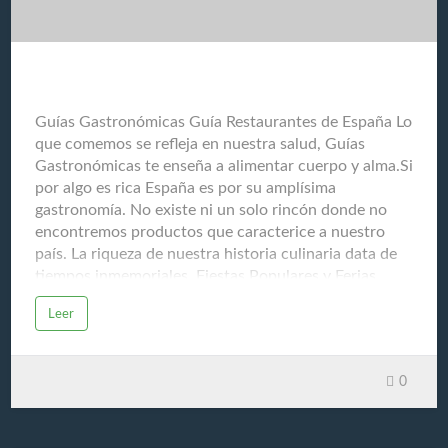
más adecuadas. Seguimiento Monitorear la respuesta
al tratamiento y la posible recurrencia del cáncer.
Cuidados paliativos Ofrecer tratamientos para aliviar
los síntomas y mejorar l…
Guías Gastronómicas Guía Restaurantes de España
Guías Gastronómicas Guía Restaurantes de España Lo
que comemos se refleja en nuestra salud, Guías
Gastronómicas te enseña a alimentar cuerpo y alma.Si
por algo es rica España es por su amplísima
gastronomía. No existe ni un solo rincón donde no
encontremos productos que caracterice a nuestro
país. La riqueza de nuestra historia culinaria data de
tiempos inmemoriales. Fiestas Populares y Ferias
Gastronómicas son la fuente de nuestra memoria
Leer
ancestral. El respeto que sentimos hacia nuestros
productos del mar y de la tierra, ha logrado que
España sea un referente mundial y escuela para la
0
educación del paladar. Debido al gran entusiasmo que
provoca nuestra cocina en el resto del mundo, nos
vemos abocados a compartir nuestro conocimiento