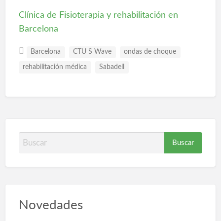
Clínica de Fisioterapia y rehabilitación en
Barcelona
Barcelona
CTU S Wave
ondas de choque
rehabilitación médica
Sabadell
B
u
s
c
a
Novedades
r
p