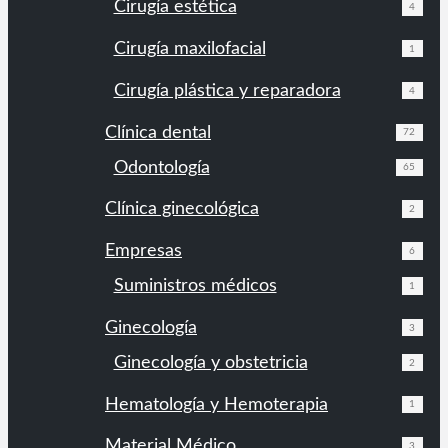
Cirugía estética
4
Cirugía maxilofacial
1
Cirugía plástica y reparadora
4
Clínica dental
72
Odontología
65
Clínica ginecológica
2
Empresas
6
Suministros médicos
1
Ginecología
3
Ginecología y obstetricia
2
Hematología y Hemoterapia
1
Material Médico
3