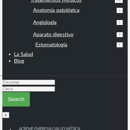
Tratamientos Médicos
13
Anatomía patológica
1
Angiología
1
Aparato digestivo
3
Estomatología
1
La Salud
Blog
×
ACREME EMPRESAS SALUD MÉDICA