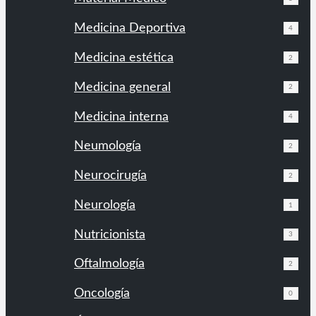
Medicina Deportiva
4
Medicina estética
2
Medicina general
2
Medicina interna
4
Neumología
2
Neurocirugía
2
Neurología
1
Nutricionista
3
Oftalmología
2
Oncología
0