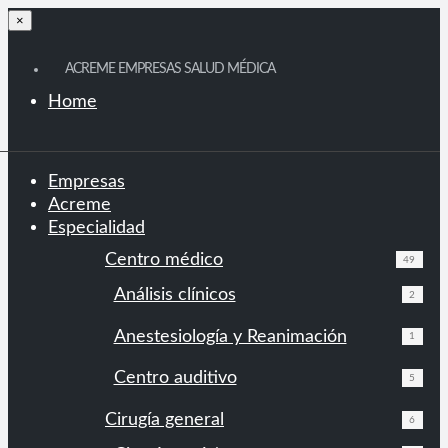
×
ACREME EMPRESAS SALUD MÉDICA
Home
Empresas
Acreme
Especialidad
Centro médico
49
Análisis clínicos
2
Anestesiología y Reanimación
1
Centro auditivo
5
Cirugía general
6