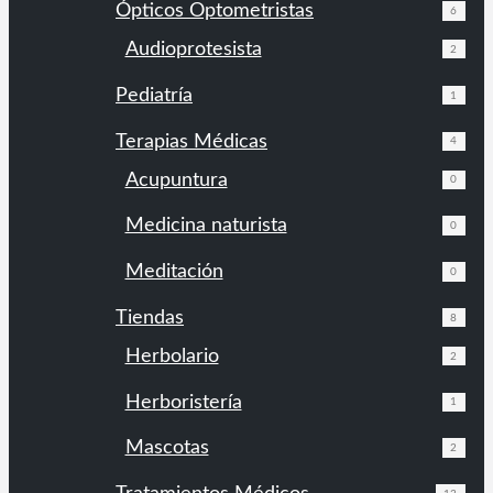
Ópticos Optometristas
6
Audioprotesista
2
Pediatría
1
Terapias Médicas
4
Acupuntura
0
Medicina naturista
0
Meditación
0
Tiendas
8
Herbolario
2
Herboristería
1
Mascotas
2