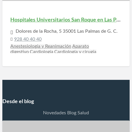
Hospitales Universitarios San Roque en Las Palmas
Dolores de la Rocha, 5 35001 Las Palmas de G. C.
928 40 40 40
Anestesiología y Reanimación
Aparato
digestivo
Cardiología
Cardiología y cirugía
vascular
Cirugía estética
Cirugía general
Cirugía
plástica y reparadora
Cirujano pediatra
Clínica
dental
Dermatología y
venereología
Estomatología
Ginecología
Hemodiálisis
Medicina
interna
Neumología
Neurocirugía
Odontología
Oftalm
ología
Otorrinolaringología
Pediatría
Psicología
Psiqui
atría
Rehabilitación
Reumatología
Traumatología y
Desde el blog
cirugía ortopédica
Urgencias
Urología
Novedades Blog Salud