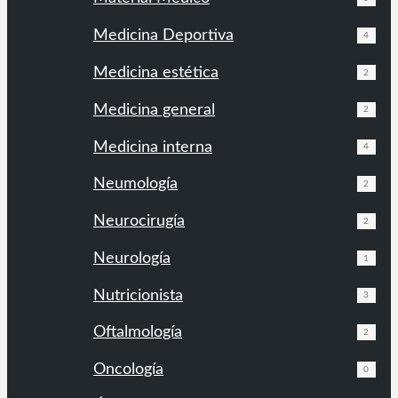
Medicina Deportiva
4
Medicina estética
2
Medicina general
2
Medicina interna
4
Neumología
2
Neurocirugía
2
Neurología
1
Nutricionista
3
Oftalmología
2
Oncología
0