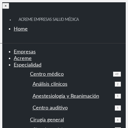
×
ACREME EMPRESAS SALUD MÉDICA
Home
Empresas
Acreme
Especialidad
Centro médico
49
Análisis clínicos
2
Anestesiología y Reanimación
1
Centro auditivo
5
Cirugía general
6