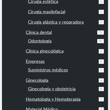
Cirugía estética
4
Cirugía maxilofacial
1
Cirugía plástica y reparadora
4
Clínica dental
72
Odontología
65
Clínica ginecológica
2
Empresas
6
Suministros médicos
1
Ginecología
3
Ginecología y obstetricia
2
Hematología y Hemoterapia
1
Material Médico
3