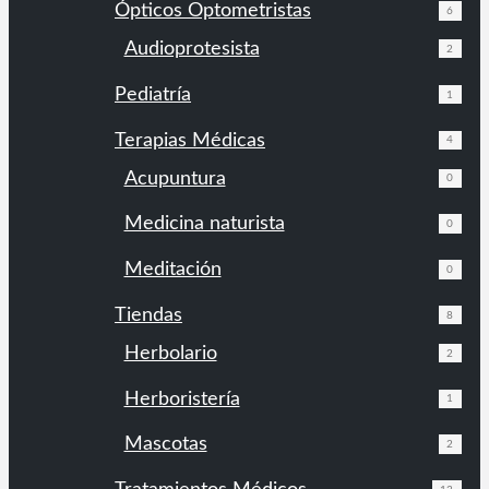
Ópticos Optometristas
6
Audioprotesista
2
Pediatría
1
Terapias Médicas
4
Acupuntura
0
Medicina naturista
0
Meditación
0
Tiendas
8
Herbolario
2
Herboristería
1
Mascotas
2