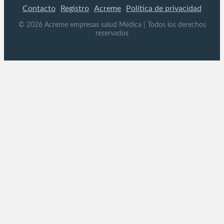
Contacto
Registro
Acreme
Política de privacidad
©
2026
Acreme empresas salud Médica
| Todos los derechos
reservados