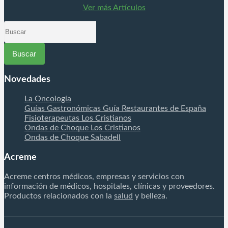
procesos de reparación. MUCHO MÁS QUE UNA
Ver más Artículos
DIATERMIA ¡BOMBA DIAMAGNÉTICA CTU MEGA
20! Los especialistas rehabilitadores médicos y
Buscar
fisioterapeutas una vez y recibe…
por
Novedades
La Oncología
Guías Gastronómicas Guía Restaurantes de España
Fisioterapeutas Los Cristianos
Ondas de Choque Los Cristianos
Ondas de Choque Sabadell
Acreme
Acreme centros médicos, empresas y servicios con
información de médicos, hospitales, clínicas y proveedores.
Productos relacionados con la
salud
y belleza.