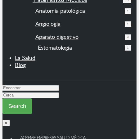
Tratamientos Médicos
13
Anatomía patológica
1
Angiología
1
Aparato digestivo
3
Estomatología
1
La Salud
Blog
×
ACREME EMPRESAS SALUD MÉDICA