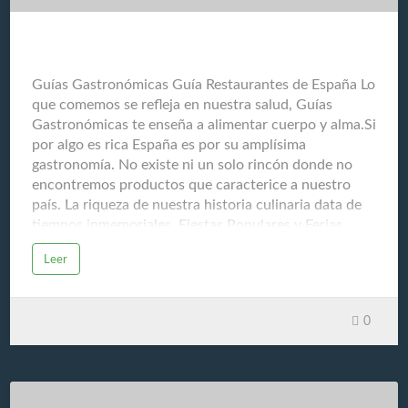
Cuidados paliativos Ofrecer tratamientos para aliviar
los síntomas y mejorar l…
Guías Gastronómicas Guía Restaurantes de España
Guías Gastronómicas Guía Restaurantes de España Lo
que comemos se refleja en nuestra salud, Guías
Gastronómicas te enseña a alimentar cuerpo y alma.Si
por algo es rica España es por su amplísima
gastronomía. No existe ni un solo rincón donde no
encontremos productos que caracterice a nuestro
país. La riqueza de nuestra historia culinaria data de
tiempos inmemoriales. Fiestas Populares y Ferias
Gastronómicas son la fuente de nuestra memoria
Leer
ancestral. El respeto que sentimos hacia nuestros
productos del mar y de la tierra, ha logrado que
España sea un referente mundial y escuela para la
0
educación del paladar. Debido al gran entusiasmo que
provoca nuestra cocina en el resto del mundo, nos
vemos abocados a compartir nuestro conocimiento
culinario y que se muestra a través de esta completa
guía: GuiasGastronomicas.comNos ayudamos para