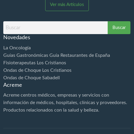
Ver más Artículos
estabilización de los tejidos y la aceleración de los
procesos de reparación. MUCHO MÁS QUE UNA
DIATERMIA ¡BOMBA DIAMAGNÉTICA CTU MEGA
Buscar
20! Los especialistas rehabilitadores médicos y
por
fisioterapeutas una vez y recibe…
Novedades
La Oncología
Guías Gastronómicas Guía Restaurantes de España
Fisioterapeutas Los Cristianos
Ondas de Choque Los Cristianos
Ondas de Choque Sabadell
Acreme
Acreme centros médicos, empresas y servicios con
información de médicos, hospitales, clínicas y proveedores.
Productos relacionados con la
salud
y belleza.