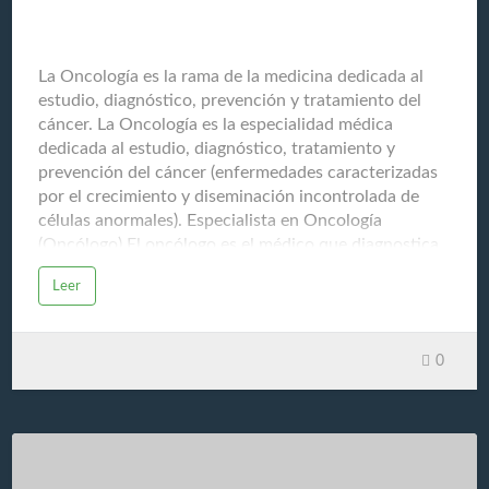
La Oncología
La Oncología es la rama de la medicina dedicada al
estudio, diagnóstico, prevención y tratamiento del
cáncer. La Oncología es la especialidad médica
dedicada al estudio, diagnóstico, tratamiento y
prevención del cáncer (enfermedades caracterizadas
por el crecimiento y diseminación incontrolada de
células anormales). Especialista en Oncología
(Oncólogo) El oncólogo es el médico que diagnostica
y trata el cáncer, y es generalmente el encargado de
Leer
coordinar el plan de atención del paciente con cáncer,
trabajando en conjunto con cirujanos, radiólogos,
patólogos y otros especialistas. Sus funciones
0
principales incluyen: Diagnosticar el cáncer
Determinar el tipo, la ubicación y el estadio (etapa) de
la enfermedad. Diseñar el plan de tratamiento
Recomendar y gestionar la combinación de terapias
más adecuadas. Seguimiento Monitorear la respuesta
al tratamiento y la posible recurrencia del cáncer.