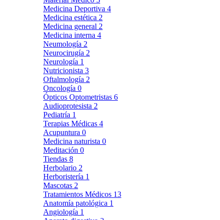
Medicina Deportiva
4
Medicina estética
2
Medicina general
2
Medicina interna
4
Neumología
2
Neurocirugía
2
Neurología
1
Nutricionista
3
Oftalmología
2
Oncología
0
Ópticos Optometristas
6
Audioprotesista
2
Pediatría
1
Terapias Médicas
4
Acupuntura
0
Medicina naturista
0
Meditación
0
Tiendas
8
Herbolario
2
Herboristería
1
Mascotas
2
Tratamientos Médicos
13
Anatomía patológica
1
Angiología
1