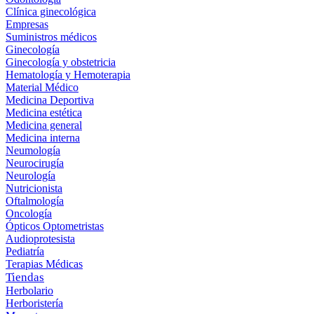
Clínica ginecológica
Empresas
Suministros médicos
Ginecología
Ginecología y obstetricia
Hematología y Hemoterapia
Material Médico
Medicina Deportiva
Medicina estética
Medicina general
Medicina interna
Neumología
Neurocirugía
Neurología
Nutricionista
Oftalmología
Oncología
Ópticos Optometristas
Audioprotesista
Pediatría
Terapias Médicas
Tiendas
Herbolario
Herboristería