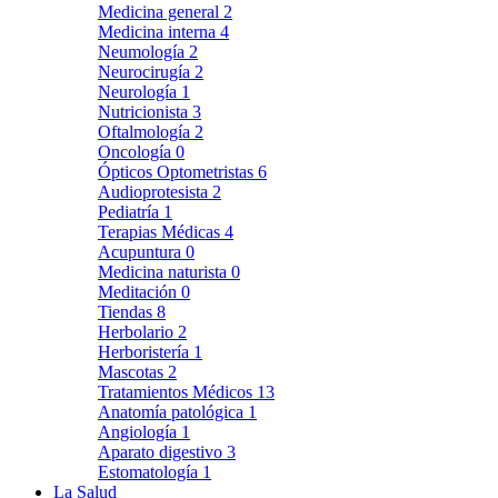
Medicina general
2
Medicina interna
4
Neumología
2
Neurocirugía
2
Neurología
1
Nutricionista
3
Oftalmología
2
Oncología
0
Ópticos Optometristas
6
Audioprotesista
2
Pediatría
1
Terapias Médicas
4
Acupuntura
0
Medicina naturista
0
Meditación
0
Tiendas
8
Herbolario
2
Herboristería
1
Mascotas
2
Tratamientos Médicos
13
Anatomía patológica
1
Angiología
1
Aparato digestivo
3
Estomatología
1
La Salud