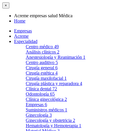
×
Acreme empresas salud Médica
Home
Empresas
Acreme
Especialidad
Centro médico
49
Análisis clínicos
2
Anestesiología y Reanimación
1
Centro auditivo
5
Cirugía general
6
Cirugía estética
4
Cirugía maxilofacial
1
Cirugía plástica y reparadora
4
Clínica dental
72
Odontología
65
Clínica ginecológica
2
Empresas
6
Suministros médicos
1
Ginecología
3
Ginecología y obstetricia
2
Hematología y Hemoterapia
1
Material Médico
3