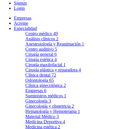
Signup
Login
Empresas
Acreme
Especialidad
Centro médico
49
Análisis clínicos
2
Anestesiología y Reanimación
1
Centro auditivo
5
Cirugía general
6
Cirugía estética
4
Cirugía maxilofacial
1
Cirugía plástica y reparadora
4
Clínica dental
72
Odontología
65
Clínica ginecológica
2
Empresas
6
Suministros médicos
1
Ginecología
3
Ginecología y obstetricia
2
Hematología y Hemoterapia
1
Material Médico
3
Medicina Deportiva
4
Medicina estética
2