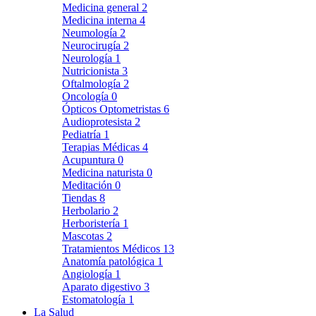
Medicina general
2
Medicina interna
4
Neumología
2
Neurocirugía
2
Neurología
1
Nutricionista
3
Oftalmología
2
Oncología
0
Ópticos Optometristas
6
Audioprotesista
2
Pediatría
1
Terapias Médicas
4
Acupuntura
0
Medicina naturista
0
Meditación
0
Tiendas
8
Herbolario
2
Herboristería
1
Mascotas
2
Tratamientos Médicos
13
Anatomía patológica
1
Angiología
1
Aparato digestivo
3
Estomatología
1
La Salud