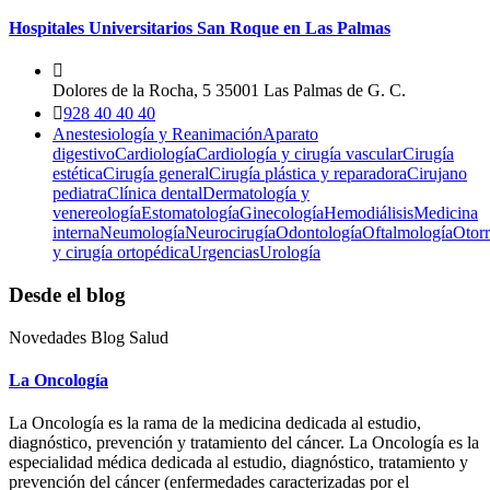
Hospitales Universitarios San Roque en Las Palmas
Dolores de la Rocha, 5 35001 Las Palmas de G. C.
928 40 40 40
Anestesiología y Reanimación
Aparato
digestivo
Cardiología
Cardiología y cirugía vascular
Cirugía
estética
Cirugía general
Cirugía plástica y reparadora
Cirujano
pediatra
Clínica dental
Dermatología y
venereología
Estomatología
Ginecología
Hemodiálisis
Medicina
interna
Neumología
Neurocirugía
Odontología
Oftalmología
Otorr
y cirugía ortopédica
Urgencias
Urología
Desde el blog
Novedades Blog Salud
La Oncología
La Oncología es la rama de la medicina dedicada al estudio,
diagnóstico, prevención y tratamiento del cáncer. La Oncología es la
especialidad médica dedicada al estudio, diagnóstico, tratamiento y
prevención del cáncer (enfermedades caracterizadas por el