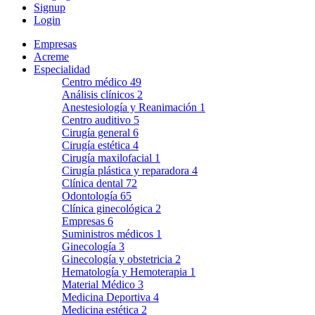
Signup
Login
Empresas
Acreme
Especialidad
Centro médico
49
Análisis clínicos
2
Anestesiología y Reanimación
1
Centro auditivo
5
Cirugía general
6
Cirugía estética
4
Cirugía maxilofacial
1
Cirugía plástica y reparadora
4
Clínica dental
72
Odontología
65
Clínica ginecológica
2
Empresas
6
Suministros médicos
1
Ginecología
3
Ginecología y obstetricia
2
Hematología y Hemoterapia
1
Material Médico
3
Medicina Deportiva
4
Medicina estética
2