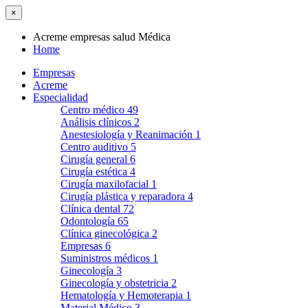
×
Acreme empresas salud Médica
Home
Empresas
Acreme
Especialidad
Centro médico
49
Análisis clínicos
2
Anestesiología y Reanimación
1
Centro auditivo
5
Cirugía general
6
Cirugía estética
4
Cirugía maxilofacial
1
Cirugía plástica y reparadora
4
Clínica dental
72
Odontología
65
Clínica ginecológica
2
Empresas
6
Suministros médicos
1
Ginecología
3
Ginecología y obstetricia
2
Hematología y Hemoterapia
1
Material Médico
3