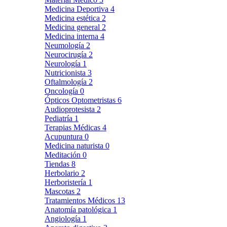
Medicina Deportiva
4
Medicina estética
2
Medicina general
2
Medicina interna
4
Neumología
2
Neurocirugía
2
Neurología
1
Nutricionista
3
Oftalmología
2
Oncología
0
Ópticos Optometristas
6
Audioprotesista
2
Pediatría
1
Terapias Médicas
4
Acupuntura
0
Medicina naturista
0
Meditación
0
Tiendas
8
Herbolario
2
Herboristería
1
Mascotas
2
Tratamientos Médicos
13
Anatomía patológica
1
Angiología
1