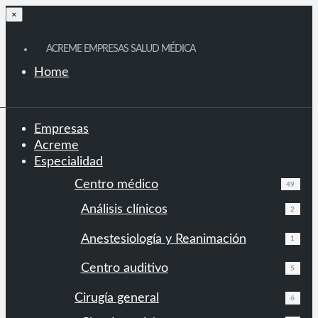
×
ACREME EMPRESAS SALUD MÉDICA
Home
Empresas
Acreme
Especialidad
Centro médico
49
Análisis clínicos
2
Anestesiología y Reanimación
1
Centro auditivo
5
Cirugía general
6