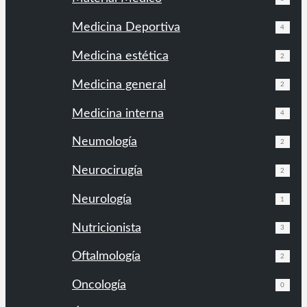
Medicina Deportiva
4
Medicina estética
2
Medicina general
2
Medicina interna
4
Neumología
2
Neurocirugía
2
Neurología
1
Nutricionista
3
Oftalmología
2
Oncología
0