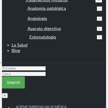
Tratamientos Médicos
13
Anatomía patológica
1
Angiología
1
Aparato digestivo
3
Estomatología
1
La Salud
Blog
×
ACREME EMPRESAS SALUD MÉDICA