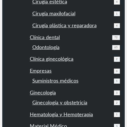
Cirugía estética
4
Cirugía maxilofacial
1
Cirugía plástica y reparadora
4
Clínica dental
72
Odontología
65
Clínica ginecológica
2
Empresas
6
Suministros médicos
1
Ginecología
3
Ginecología y obstetricia
2
Hematología y Hemoterapia
1
Material Médico
3