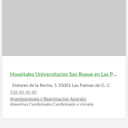
Hospitales Universitarios San Roque en Las Palmas
Dolores de la Rocha, 5 35001 Las Palmas de G. C.
928 40 40 40
Anestesiología y Reanimación
Aparato
digestivo
Cardiología
Cardiología y cirugía
vascular
Cirugía estética
Cirugía general
Cirugía
plástica y reparadora
Cirujano pediatra
Clínica
dental
Dermatología y
venereología
Estomatología
Ginecología
Hemodiálisis