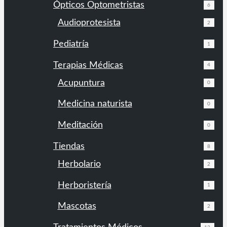
Ópticos Optometristas
6
Audioprotesista
2
Pediatría
1
Terapias Médicas
4
Acupuntura
0
Medicina naturista
0
Meditación
0
Tiendas
8
Herbolario
2
Herboristería
1
Mascotas
2