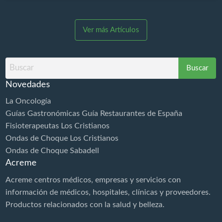
Diamagnetoterapia es aplicable ya en el inmediato
post trauma en fase aguda permitiendo la rápida
Ver más Artículos
estabilización de los tejidos y la aceleración de los
procesos de reparación. MUCHO MÁS QUE UNA
DIATERMIA ¡BOMBA DIAMAGNÉTICA CTU MEGA
Buscar
20! Los especialistas rehabilitadores médicos y
por
fisioterapeutas una vez y recibe…
Novedades
La Oncología
Guías Gastronómicas Guía Restaurantes de España
Fisioterapeutas Los Cristianos
Ondas de Choque Los Cristianos
Ondas de Choque Sabadell
Acreme
Acreme centros médicos, empresas y servicios con
información de médicos, hospitales, clínicas y proveedores.
Productos relacionados con la
salud
y belleza.