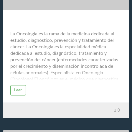
La Oncología
La Oncología es la rama de la medicina dedicada al
estudio, diagnóstico, prevención y tratamiento del
cáncer. La Oncología es la especialidad médica
dedicada al estudio, diagnóstico, tratamiento y
prevención del cáncer (enfermedades caracterizadas
por el crecimiento y diseminación incontrolada de
células anormales). Especialista en Oncología
(Oncólogo) El oncólogo es el médico que diagnostica
y trata el cáncer, y es generalmente el encargado de
Leer
coordinar el plan de atención del paciente con cáncer,
trabajando en conjunto con cirujanos, radiólogos,
patólogos y otros especialistas. Sus funciones
0
principales incluyen: Diagnosticar el cáncer
Determinar el tipo, la ubicación y el estadio (etapa) de
la enfermedad. Diseñar el plan de tratamiento
Recomendar y gestionar la combinación de terapias