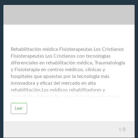
culinario y que se muestra a través de esta completa
guía: GuiasGastronomicas.comNos ayudamos para
compartir todos estos conocimientos a través de la
experiencia de chefs, restauradores (restaurantes
gourmet), cosechadores, productores, v…
Fisioterapeutas Los Cristianos
Rehabilitación médica Fisioterapeutas Los Cristianos
Fisioterapeutas Los Cristianos con tecnologías
diferenciales en rehabilitación médica, Traumatología
y Fisioterapia en centros médicos, clínicas y
hospitales que apuestas por la tecnología más
innovadora y eficaz del mercado en alta
rehabilitación.Los médicos rehabilitadores y
deportistas deben saber, que ahora hay una nueva
tecnología de última generación capaz de recuperar al
Leer
deportista en menor tiempo y sin dolor, esa
tecnología se llama "bomba de Diamagnetoterapia
CTU MEGA 20". Los deportistas de élite no puede
0
perder mucho tiempo en su recuperación y la es una
herramienta de gran Evolución Post Trauma. La