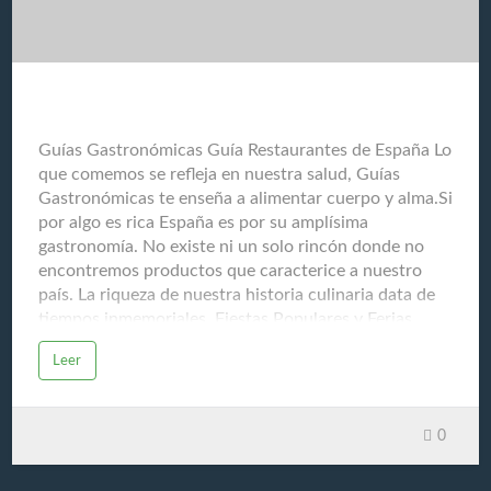
más adecuadas. Seguimiento Monitorear la respuesta
al tratamiento y la posible recurrencia del cáncer.
Cuidados paliativos Ofrecer tratamientos para aliviar
los síntomas y mejorar l…
Guías Gastronómicas Guía Restaurantes de España
Guías Gastronómicas Guía Restaurantes de España Lo
que comemos se refleja en nuestra salud, Guías
Gastronómicas te enseña a alimentar cuerpo y alma.Si
por algo es rica España es por su amplísima
gastronomía. No existe ni un solo rincón donde no
encontremos productos que caracterice a nuestro
país. La riqueza de nuestra historia culinaria data de
tiempos inmemoriales. Fiestas Populares y Ferias
Gastronómicas son la fuente de nuestra memoria
Leer
ancestral. El respeto que sentimos hacia nuestros
productos del mar y de la tierra, ha logrado que
España sea un referente mundial y escuela para la
0
educación del paladar. Debido al gran entusiasmo que
provoca nuestra cocina en el resto del mundo, nos
vemos abocados a compartir nuestro conocimiento