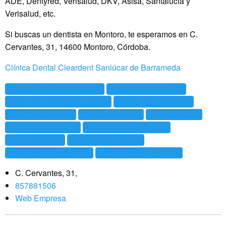
ADE, Dentyred, Verisalud, DKV, Asisa, Santalucía y
Verisalud, etc.
Si buscas un dentista en Montoro, te esperamos en C.
Cervantes, 31, 14600 Montoro, Córdoba.
Clínica Dental Cleardent Sanlúcar de Barrameda
blanqueamiento dental montoro
carillas dentales montoro
cirugía oral y maxilofacial montoro
clinica dental en montoro
clinica dental montoro
dentista en montoro
dentista montoro
estetica dental montoro
implantes dentales montoro
invisalign montoro
limpieza dental montoro
ortodoncia invisible montoro
urgencias dentales Montoro
C. Cervantes, 31,
857881506
Web Empresa