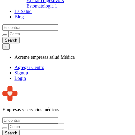
Aparato digestivo
3
Estomatología
1
La Salud
Blog
×
Acreme empresas salud Médica
Agregar Centro
Signup
Login
Empresas y servicios médicos
Acreme empresas salud Médica