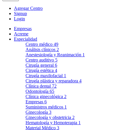
Agregar Centro
Signup
Login
Empresas
Acreme
Especialidad
Centro médico
49
Análisis clínicos
2
Anestesiología y Reanimación
1
Centro auditivo
5
Cirugía general
6
Cirugía estética
4
Cirugía maxilofacial
1
Cirugía plástica y reparadora
4
Clínica dental
72
Odontología
65
Clínica ginecológica
2
Empresas
6
Suministros médicos
1
Ginecología
3
Ginecología y obstetricia
2
Hematología y Hemoterapia
1
Material Médico
3