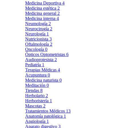
Medicina Deportiva
4
Medicina estética
2
Medicina general
2
Medicina interna
4
Neumología
2
Neurocirugía
2
Neurología
1
Nutricionista
3
Oftalmología
2
Oncología
0
Ópticos Optometristas
6
Audioprotesista
2
Pediatría
1
Terapias Médicas
4
Acupuntura
0
Medicina naturista
0
Meditación
0
Tiendas
8
Herbolario
2
Herboristería
1
Mascotas
2
Tratamientos Médicos
13
Anatomía patológica
1
Angiología
1
Aparato digestivo
3