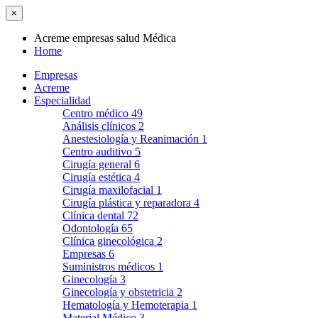
×
Acreme empresas salud Médica
Home
Empresas
Acreme
Especialidad
Centro médico
49
Análisis clínicos
2
Anestesiología y Reanimación
1
Centro auditivo
5
Cirugía general
6
Cirugía estética
4
Cirugía maxilofacial
1
Cirugía plástica y reparadora
4
Clínica dental
72
Odontología
65
Clínica ginecológica
2
Empresas
6
Suministros médicos
1
Ginecología
3
Ginecología y obstetricia
2
Hematología y Hemoterapia
1
Material Médico
3