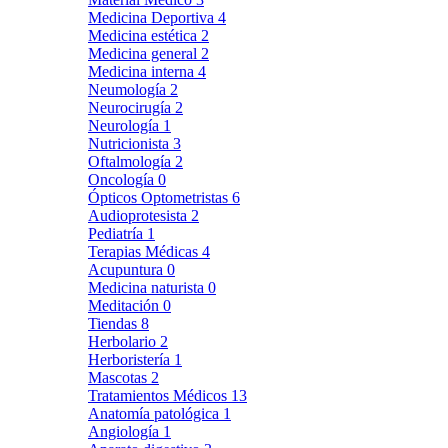
Medicina Deportiva
4
Medicina estética
2
Medicina general
2
Medicina interna
4
Neumología
2
Neurocirugía
2
Neurología
1
Nutricionista
3
Oftalmología
2
Oncología
0
Ópticos Optometristas
6
Audioprotesista
2
Pediatría
1
Terapias Médicas
4
Acupuntura
0
Medicina naturista
0
Meditación
0
Tiendas
8
Herbolario
2
Herboristería
1
Mascotas
2
Tratamientos Médicos
13
Anatomía patológica
1
Angiología
1