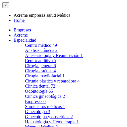
×
Acreme empresas salud Médica
Home
Empresas
Acreme
Especialidad
Centro médico
49
Análisis clínicos
2
Anestesiología y Reanimación
1
Centro auditivo
5
Cirugía general
6
Cirugía estética
4
Cirugía maxilofacial
1
Cirugía plástica y reparadora
4
Clínica dental
72
Odontología
65
Clínica ginecológica
2
Empresas
6
Suministros médicos
1
Ginecología
3
Ginecología y obstetricia
2
Hematología y Hemoterapia
1
Material Médico
3