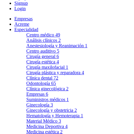
Signup
Login
Empresas
Acreme
Especialidad
Centro médico
49
Análisis clínicos
2
Anestesiología y Reanimación
1
Centro auditivo
5
Cirugía general
6
Cirugía estética
4
Cirugía maxilofacial
1
Cirugía plástica y reparadora
4
Clínica dental
72
Odontología
65
Clínica ginecológica
2
Empresas
6
Suministros médicos
1
Ginecología
3
Ginecología y obstetricia
2
Hematología y Hemoterapia
1
Material Médico
3
Medicina Deportiva
4
Medicina estética
2