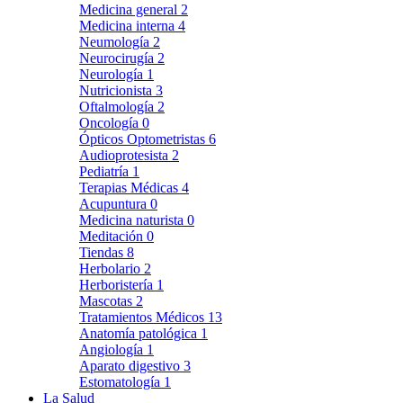
Medicina general
2
Medicina interna
4
Neumología
2
Neurocirugía
2
Neurología
1
Nutricionista
3
Oftalmología
2
Oncología
0
Ópticos Optometristas
6
Audioprotesista
2
Pediatría
1
Terapias Médicas
4
Acupuntura
0
Medicina naturista
0
Meditación
0
Tiendas
8
Herbolario
2
Herboristería
1
Mascotas
2
Tratamientos Médicos
13
Anatomía patológica
1
Angiología
1
Aparato digestivo
3
Estomatología
1
La Salud