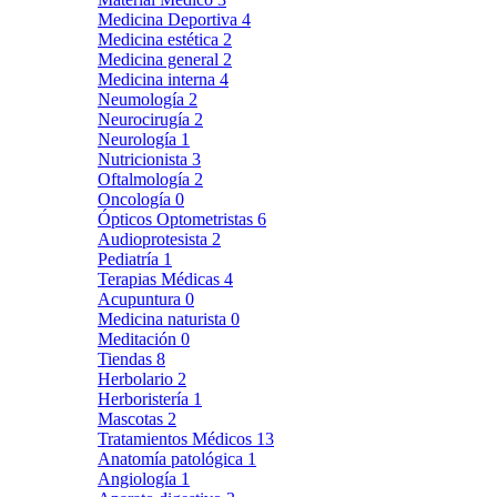
Medicina Deportiva
4
Medicina estética
2
Medicina general
2
Medicina interna
4
Neumología
2
Neurocirugía
2
Neurología
1
Nutricionista
3
Oftalmología
2
Oncología
0
Ópticos Optometristas
6
Audioprotesista
2
Pediatría
1
Terapias Médicas
4
Acupuntura
0
Medicina naturista
0
Meditación
0
Tiendas
8
Herbolario
2
Herboristería
1
Mascotas
2
Tratamientos Médicos
13
Anatomía patológica
1
Angiología
1