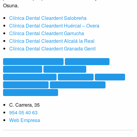
Osuna.
Clínica Dental Cleardent Salobreña
Clínica Dental Cleardent Huércal – Overa
Clínica Dental Cleardent Garrucha
Clínica Dental Cleardent Alcalá la Real
Clínica Dental Cleardent Granada Genil
cirugía oral y maxilofacial osuna
clinica dental en osuna
clinica dental osuna
clinica estética Osuna
dentista de urgencias osuna
dentista en osuna
dentista osuna
dentista osuna telefono
implantes dentales en Osuna
ortodoncia invisible en osuna
C. Carrera, 35
954 05 40 63
Web Empresa