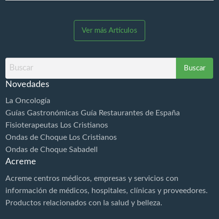
herramienta de gran Evolución Post Trauma. La
Diamagnetoterapia es aplicable ya en el inmediato
post trauma en fase aguda permitiendo la rápida
Ver más Artículos
estabilización de los tejidos y la aceleración de los
procesos de reparación. MUCHO MÁS QUE UNA
DIATERMIA ¡BOMBA DIAMAGNÉTICA CTU MEGA
Buscar
20! Los especialistas rehabilitadores médicos y
por
fisioterapeutas una vez y recibe…
Novedades
La Oncología
Guías Gastronómicas Guía Restaurantes de España
Fisioterapeutas Los Cristianos
Ondas de Choque Los Cristianos
Ondas de Choque Sabadell
Acreme
Acreme centros médicos, empresas y servicios con
información de médicos, hospitales, clínicas y proveedores.
Productos relacionados con la
salud
y belleza.