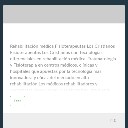
culinario y que se muestra a través de esta completa
guía: GuiasGastronomicas.comNos ayudamos para
compartir todos estos conocimientos a través de la
experiencia de chefs, restauradores (restaurantes
gourmet), cosechadores, productores, v…
Fisioterapeutas Los Cristianos
Rehabilitación médica Fisioterapeutas Los Cristianos
Fisioterapeutas Los Cristianos con tecnologías
diferenciales en rehabilitación médica, Traumatología
y Fisioterapia en centros médicos, clínicas y
hospitales que apuestas por la tecnología más
innovadora y eficaz del mercado en alta
rehabilitación.Los médicos rehabilitadores y
deportistas deben saber, que ahora hay una nueva
tecnología de última generación capaz de recuperar al
Leer
deportista en menor tiempo y sin dolor, esa
tecnología se llama "bomba de Diamagnetoterapia
CTU MEGA 20". Los deportistas de élite no puede
0
perder mucho tiempo en su recuperación y la es una