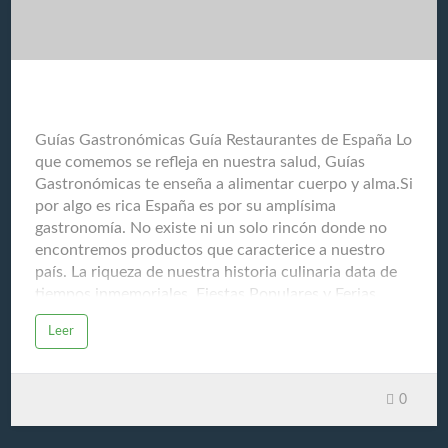
más adecuadas. Seguimiento Monitorear la respuesta
al tratamiento y la posible recurrencia del cáncer.
Cuidados paliativos Ofrecer tratamientos para aliviar
los síntomas y mejorar l…
Guías Gastronómicas Guía Restaurantes de España
Guías Gastronómicas Guía Restaurantes de España Lo
que comemos se refleja en nuestra salud, Guías
Gastronómicas te enseña a alimentar cuerpo y alma.Si
por algo es rica España es por su amplísima
gastronomía. No existe ni un solo rincón donde no
encontremos productos que caracterice a nuestro
país. La riqueza de nuestra historia culinaria data de
tiempos inmemoriales. Fiestas Populares y Ferias
Gastronómicas son la fuente de nuestra memoria
Leer
ancestral. El respeto que sentimos hacia nuestros
productos del mar y de la tierra, ha logrado que
España sea un referente mundial y escuela para la
0
educación del paladar. Debido al gran entusiasmo que
provoca nuestra cocina en el resto del mundo, nos
vemos abocados a compartir nuestro conocimiento