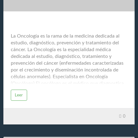
La Oncología
La Oncología es la rama de la medicina dedicada al
estudio, diagnóstico, prevención y tratamiento del
cáncer. La Oncología es la especialidad médica
dedicada al estudio, diagnóstico, tratamiento y
prevención del cáncer (enfermedades caracterizadas
por el crecimiento y diseminación incontrolada de
células anormales). Especialista en Oncología
(Oncólogo) El oncólogo es el médico que diagnostica
y trata el cáncer, y es generalmente el encargado de
Leer
coordinar el plan de atención del paciente con cáncer,
trabajando en conjunto con cirujanos, radiólogos,
patólogos y otros especialistas. Sus funciones
0
principales incluyen: Diagnosticar el cáncer
Determinar el tipo, la ubicación y el estadio (etapa) de
la enfermedad. Diseñar el plan de tratamiento
Recomendar y gestionar la combinación de terapias