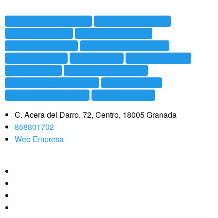
clinica dental centro granada
clinica dental en granada
clinica dental granada
clinicas dentales granada
dentista centro granada
dentista cerca de mi Granada
dentista en granada
dentista granada
dentistas en granada
dentistas granada
implantes dentales granada
mejor clinica dental en granada
ortodoncia granada
ortodoncia invisible granada
periodoncia granada
C. Acera del Darro, 72, Centro, 18005 Granada
858801702
Web Empresa