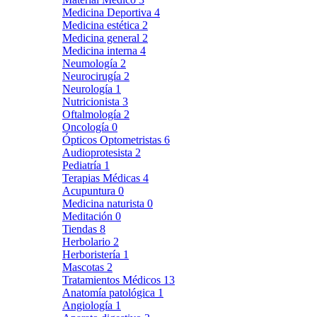
Medicina Deportiva
4
Medicina estética
2
Medicina general
2
Medicina interna
4
Neumología
2
Neurocirugía
2
Neurología
1
Nutricionista
3
Oftalmología
2
Oncología
0
Ópticos Optometristas
6
Audioprotesista
2
Pediatría
1
Terapias Médicas
4
Acupuntura
0
Medicina naturista
0
Meditación
0
Tiendas
8
Herbolario
2
Herboristería
1
Mascotas
2
Tratamientos Médicos
13
Anatomía patológica
1
Angiología
1