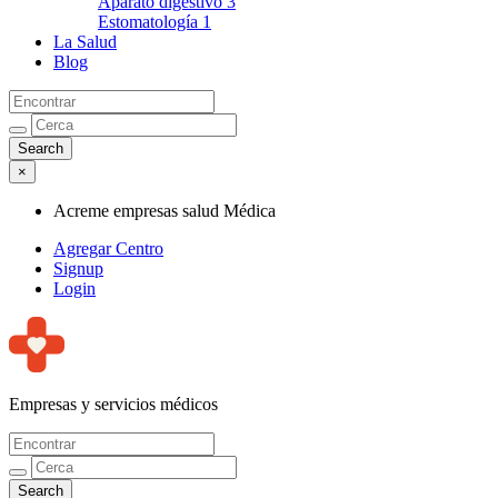
Aparato digestivo
3
Estomatología
1
La Salud
Blog
×
Acreme empresas salud Médica
Agregar Centro
Signup
Login
Empresas y servicios médicos
Acreme empresas salud Médica