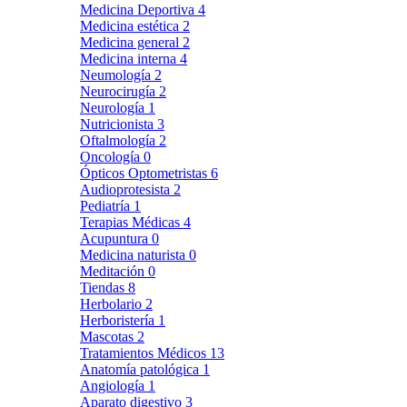
Medicina Deportiva
4
Medicina estética
2
Medicina general
2
Medicina interna
4
Neumología
2
Neurocirugía
2
Neurología
1
Nutricionista
3
Oftalmología
2
Oncología
0
Ópticos Optometristas
6
Audioprotesista
2
Pediatría
1
Terapias Médicas
4
Acupuntura
0
Medicina naturista
0
Meditación
0
Tiendas
8
Herbolario
2
Herboristería
1
Mascotas
2
Tratamientos Médicos
13
Anatomía patológica
1
Angiología
1
Aparato digestivo
3