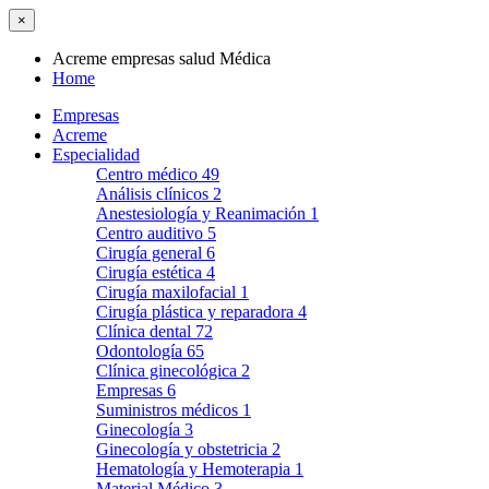
×
Acreme empresas salud Médica
Home
Empresas
Acreme
Especialidad
Centro médico
49
Análisis clínicos
2
Anestesiología y Reanimación
1
Centro auditivo
5
Cirugía general
6
Cirugía estética
4
Cirugía maxilofacial
1
Cirugía plástica y reparadora
4
Clínica dental
72
Odontología
65
Clínica ginecológica
2
Empresas
6
Suministros médicos
1
Ginecología
3
Ginecología y obstetricia
2
Hematología y Hemoterapia
1
Material Médico
3