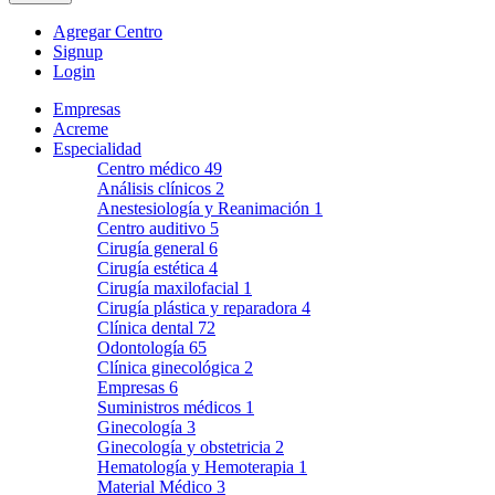
Agregar Centro
Signup
Login
Empresas
Acreme
Especialidad
Centro médico
49
Análisis clínicos
2
Anestesiología y Reanimación
1
Centro auditivo
5
Cirugía general
6
Cirugía estética
4
Cirugía maxilofacial
1
Cirugía plástica y reparadora
4
Clínica dental
72
Odontología
65
Clínica ginecológica
2
Empresas
6
Suministros médicos
1
Ginecología
3
Ginecología y obstetricia
2
Hematología y Hemoterapia
1
Material Médico
3