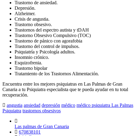
Trastorno de ansiedad.
Depresión.
Alzheimer.
Crisis de angustia.
Trastorno obsesivo.
Trastornos del espectro autista y tDAH
Trastorno Obsesivo Compulsivo (TOC)
Trastorno de pánico con agorafobia
Trastorno del control de impulsos.
Psiquiatría y Psicología adultos.
Insomnio crónico.
Esquizofrenia.
Trastorno bipolar
Tratamiento de los Trastornos Alimentación.
Encuentra entre los mejores psiquiatras en Las Palmas de Gran
Canaria a tu Psiquiatra especialista que te pueda ayudar en tu total
recuperación.
angustia
ansiedad
depresión
médico
médico psiquiatra Las Palmas
Psiquiatra
trastornos obsesivos
Las palmas de Gran Canaria
670838101