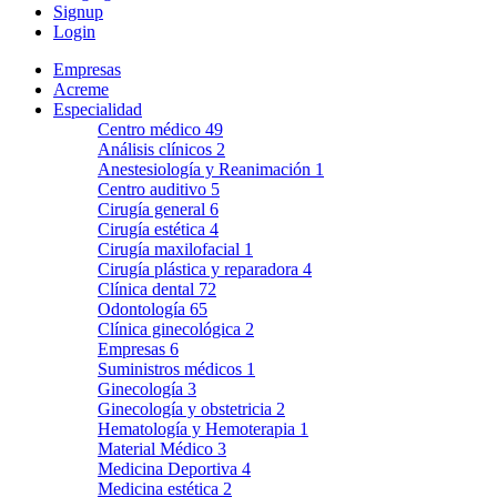
Signup
Login
Empresas
Acreme
Especialidad
Centro médico
49
Análisis clínicos
2
Anestesiología y Reanimación
1
Centro auditivo
5
Cirugía general
6
Cirugía estética
4
Cirugía maxilofacial
1
Cirugía plástica y reparadora
4
Clínica dental
72
Odontología
65
Clínica ginecológica
2
Empresas
6
Suministros médicos
1
Ginecología
3
Ginecología y obstetricia
2
Hematología y Hemoterapia
1
Material Médico
3
Medicina Deportiva
4
Medicina estética
2