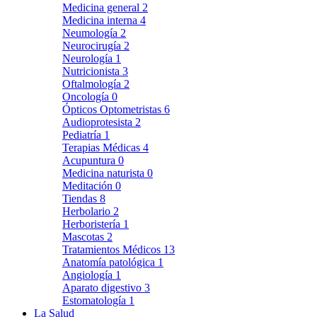
Medicina general
2
Medicina interna
4
Neumología
2
Neurocirugía
2
Neurología
1
Nutricionista
3
Oftalmología
2
Oncología
0
Ópticos Optometristas
6
Audioprotesista
2
Pediatría
1
Terapias Médicas
4
Acupuntura
0
Medicina naturista
0
Meditación
0
Tiendas
8
Herbolario
2
Herboristería
1
Mascotas
2
Tratamientos Médicos
13
Anatomía patológica
1
Angiología
1
Aparato digestivo
3
Estomatología
1
La Salud