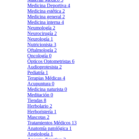
Medicina Deportiva
4
Medicina estética
2
Medicina general
2
Medicina interna
4
Neumología
2
Neurocirugía
2
Neurología
1
Nutricionista
3
Oftalmología
2
Oncología
0
Ópticos Optometristas
6
Audioprotesista
2
Pediatría
1
Terapias Médicas
4
Acupuntura
0
Medicina naturista
0
Meditación
0
Tiendas
8
Herbolario
2
Herboristería
1
Mascotas
2
Tratamientos Médicos
13
Anatomía patológica
1
Angiología
1