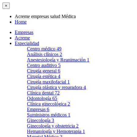
×
Acreme empresas salud Médica
Home
Empresas
Acreme
Especialidad
Centro médico
49
Análisis clínicos
2
Anestesiología y Reanimación
1
Centro auditivo
5
Cirugía general
6
Cirugía estética
4
Cirugía maxilofacial
1
Cirugía plástica y reparadora
4
Clínica dental
72
Odontología
65
Clínica ginecológica
2
Empresas
6
Suministros médicos
1
Ginecología
3
Ginecología y obstetricia
2
Hematología y Hemoterapia
1
Material Médico
3