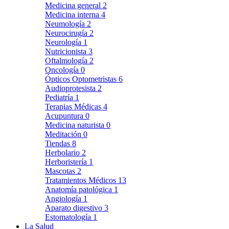
Medicina general
2
Medicina interna
4
Neumología
2
Neurocirugía
2
Neurología
1
Nutricionista
3
Oftalmología
2
Oncología
0
Ópticos Optometristas
6
Audioprotesista
2
Pediatría
1
Terapias Médicas
4
Acupuntura
0
Medicina naturista
0
Meditación
0
Tiendas
8
Herbolario
2
Herboristería
1
Mascotas
2
Tratamientos Médicos
13
Anatomía patológica
1
Angiología
1
Aparato digestivo
3
Estomatología
1
La Salud