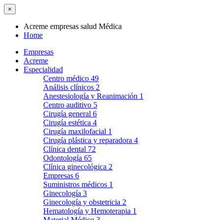
×
Acreme empresas salud Médica
Home
Empresas
Acreme
Especialidad
Centro médico
49
Análisis clínicos
2
Anestesiología y Reanimación
1
Centro auditivo
5
Cirugía general
6
Cirugía estética
4
Cirugía maxilofacial
1
Cirugía plástica y reparadora
4
Clínica dental
72
Odontología
65
Clínica ginecológica
2
Empresas
6
Suministros médicos
1
Ginecología
3
Ginecología y obstetricia
2
Hematología y Hemoterapia
1
Material Médico
3