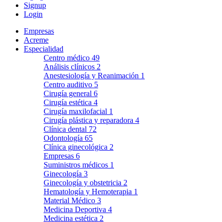
Signup
Login
Empresas
Acreme
Especialidad
Centro médico
49
Análisis clínicos
2
Anestesiología y Reanimación
1
Centro auditivo
5
Cirugía general
6
Cirugía estética
4
Cirugía maxilofacial
1
Cirugía plástica y reparadora
4
Clínica dental
72
Odontología
65
Clínica ginecológica
2
Empresas
6
Suministros médicos
1
Ginecología
3
Ginecología y obstetricia
2
Hematología y Hemoterapia
1
Material Médico
3
Medicina Deportiva
4
Medicina estética
2