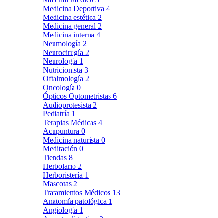
Medicina Deportiva
4
Medicina estética
2
Medicina general
2
Medicina interna
4
Neumología
2
Neurocirugía
2
Neurología
1
Nutricionista
3
Oftalmología
2
Oncología
0
Ópticos Optometristas
6
Audioprotesista
2
Pediatría
1
Terapias Médicas
4
Acupuntura
0
Medicina naturista
0
Meditación
0
Tiendas
8
Herbolario
2
Herboristería
1
Mascotas
2
Tratamientos Médicos
13
Anatomía patológica
1
Angiología
1