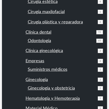
Cirugía estética
4
Cirugía maxilofacial
1
Cirugía plástica y reparadora
4
Clínica dental
72
Odontología
65
Clínica ginecológica
2
Empresas
6
Suministros médicos
1
Ginecología
3
Ginecología y obstetricia
2
Hematología y Hemoterapia
1
Material Médico
3