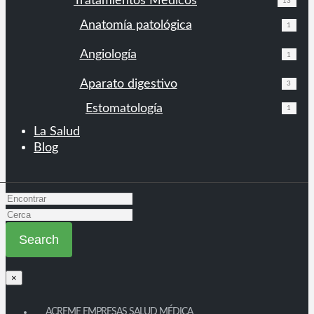
Tratamientos Médicos
13
Anatomía patológica
1
Angiología
1
Aparato digestivo
3
Estomatología
1
La Salud
Blog
×
ACREME EMPRESAS SALUD MÉDICA