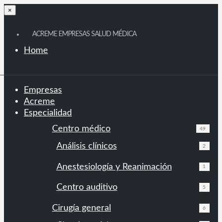
×
ACREME EMPRESAS SALUD MÉDICA
Home
Empresas
Acreme
Especialidad
Centro médico
49
Análisis clínicos
2
Anestesiología y Reanimación
1
Centro auditivo
5
Cirugía general
6