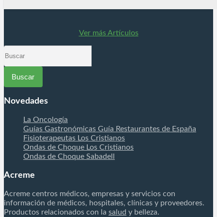
post trauma en fase aguda permitiendo la rápida
estabilización de los tejidos y la aceleración de los
procesos de reparación. MUCHO MÁS QUE UNA
Ver más Artículos
DIATERMIA ¡BOMBA DIAMAGNÉTICA CTU MEGA
20! Los especialistas rehabilitadores médicos y
Buscar
fisioterapeutas una vez y recibe…
por
Novedades
La Oncología
Guías Gastronómicas Guía Restaurantes de España
Fisioterapeutas Los Cristianos
Ondas de Choque Los Cristianos
Ondas de Choque Sabadell
Acreme
Acreme centros médicos, empresas y servicios con
información de médicos, hospitales, clínicas y proveedores.
Productos relacionados con la
salud
y belleza.