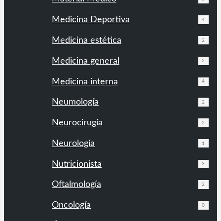
Medicina Deportiva
4
Medicina estética
2
Medicina general
2
Medicina interna
4
Neumología
2
Neurocirugía
2
Neurología
1
Nutricionista
3
Oftalmología
2
Oncología
0