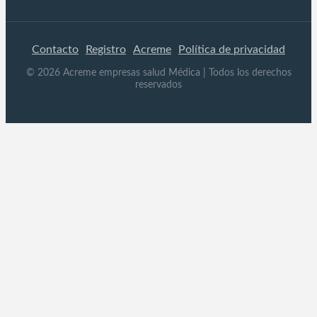
Contacto
Registro
Acreme
Política de privacidad
©
2026
Acreme empresas salud Médica
| Todos los derechos
reservados