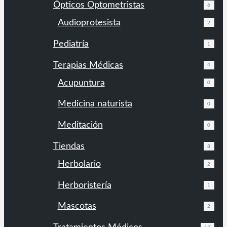
Ópticos Optometristas
6
Audioprotesista
2
Pediatría
1
Terapias Médicas
4
Acupuntura
0
Medicina naturista
0
Meditación
0
Tiendas
8
Herbolario
2
Herboristería
1
Mascotas
2