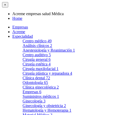
×
Acreme empresas salud Médica
Home
Empresas
Acreme
Especialidad
Centro médico
49
Análisis clínicos
2
Anestesiología y Reanimación
1
Centro auditivo
5
Cirugía general
6
Cirugía estética
4
Cirugía maxilofacial
1
Cirugía plástica y reparadora
4
Clínica dental
72
Odontología
65
Clínica ginecológica
2
Empresas
6
Suministros médicos
1
Ginecología
3
Ginecología y obstetricia
2
Hematología y Hemoterapia
1
Material Médico
3