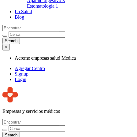
Aparato digestivo
3
Estomatología
1
La Salud
Blog
×
Acreme empresas salud Médica
Agregar Centro
Signup
Login
Empresas y servicios médicos
Acreme empresas salud Médica