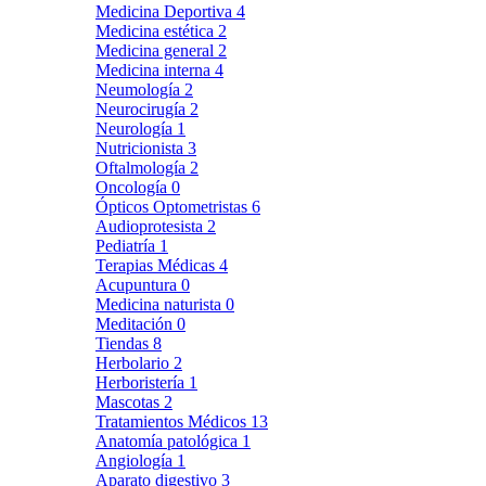
Medicina Deportiva
4
Medicina estética
2
Medicina general
2
Medicina interna
4
Neumología
2
Neurocirugía
2
Neurología
1
Nutricionista
3
Oftalmología
2
Oncología
0
Ópticos Optometristas
6
Audioprotesista
2
Pediatría
1
Terapias Médicas
4
Acupuntura
0
Medicina naturista
0
Meditación
0
Tiendas
8
Herbolario
2
Herboristería
1
Mascotas
2
Tratamientos Médicos
13
Anatomía patológica
1
Angiología
1
Aparato digestivo
3