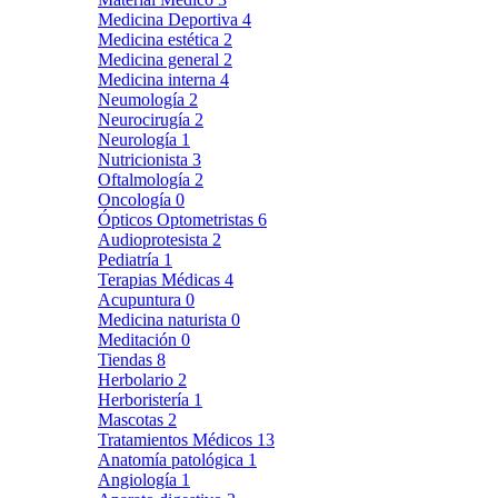
Medicina Deportiva
4
Medicina estética
2
Medicina general
2
Medicina interna
4
Neumología
2
Neurocirugía
2
Neurología
1
Nutricionista
3
Oftalmología
2
Oncología
0
Ópticos Optometristas
6
Audioprotesista
2
Pediatría
1
Terapias Médicas
4
Acupuntura
0
Medicina naturista
0
Meditación
0
Tiendas
8
Herbolario
2
Herboristería
1
Mascotas
2
Tratamientos Médicos
13
Anatomía patológica
1
Angiología
1