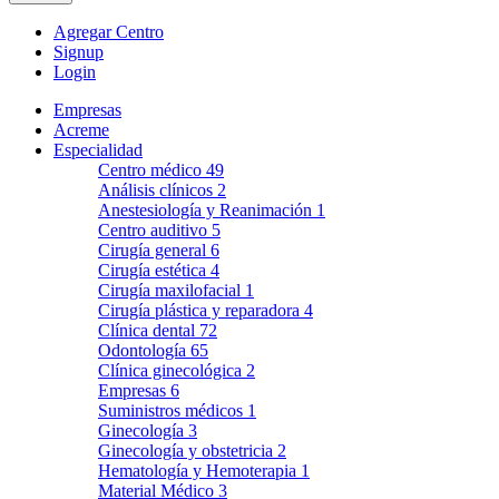
Agregar Centro
Signup
Login
Empresas
Acreme
Especialidad
Centro médico
49
Análisis clínicos
2
Anestesiología y Reanimación
1
Centro auditivo
5
Cirugía general
6
Cirugía estética
4
Cirugía maxilofacial
1
Cirugía plástica y reparadora
4
Clínica dental
72
Odontología
65
Clínica ginecológica
2
Empresas
6
Suministros médicos
1
Ginecología
3
Ginecología y obstetricia
2
Hematología y Hemoterapia
1
Material Médico
3