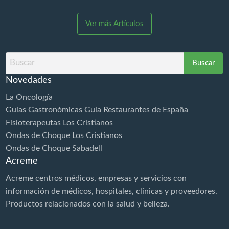
Diamagnetoterapia es aplicable ya en el inmediato
post trauma en fase aguda permitiendo la rápida
Ver más Artículos
estabilización de los tejidos y la aceleración de los
procesos de reparación. MUCHO MÁS QUE UNA
DIATERMIA ¡BOMBA DIAMAGNÉTICA CTU MEGA
Buscar
20! Los especialistas rehabilitadores médicos y
por
fisioterapeutas una vez y recibe…
Novedades
La Oncología
Guías Gastronómicas Guía Restaurantes de España
Fisioterapeutas Los Cristianos
Ondas de Choque Los Cristianos
Ondas de Choque Sabadell
Acreme
Acreme centros médicos, empresas y servicios con
información de médicos, hospitales, clínicas y proveedores.
Productos relacionados con la
salud
y belleza.