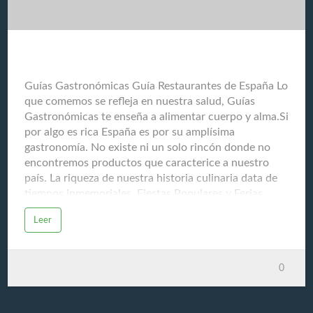
más adecuadas. Seguimiento Monitorear la respuesta
al tratamiento y la posible recurrencia del cáncer.
Cuidados paliativos Ofrecer tratamientos para aliviar
los síntomas y mejorar l…
Guías Gastronómicas Guía Restaurantes de España
Guías Gastronómicas Guía Restaurantes de España Lo
que comemos se refleja en nuestra salud, Guías
Gastronómicas te enseña a alimentar cuerpo y alma.Si
por algo es rica España es por su amplísima
gastronomía. No existe ni un solo rincón donde no
encontremos productos que caracterice a nuestro
país. La riqueza de nuestra historia culinaria data de
tiempos inmemoriales. Fiestas Populares y Ferias
Gastronómicas son la fuente de nuestra memoria
Leer
ancestral. El respeto que sentimos hacia nuestros
productos del mar y de la tierra, ha logrado que
España sea un referente mundial y escuela para la
0
educación del paladar. Debido al gran entusiasmo que
provoca nuestra cocina en el resto del mundo, nos
vemos abocados a compartir nuestro conocimiento