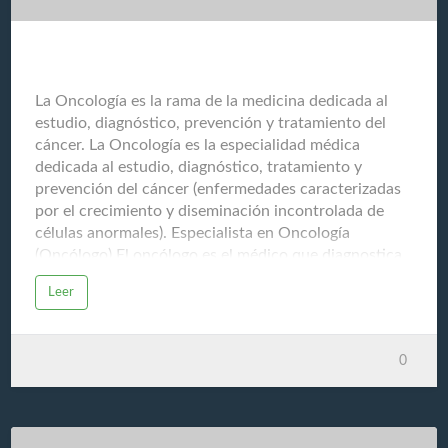
La Oncología
La Oncología es la rama de la medicina dedicada al
estudio, diagnóstico, prevención y tratamiento del
cáncer. La Oncología es la especialidad médica
dedicada al estudio, diagnóstico, tratamiento y
prevención del cáncer (enfermedades caracterizadas
por el crecimiento y diseminación incontrolada de
células anormales). Especialista en Oncología
(Oncólogo) El oncólogo es el médico que diagnostica
y trata el cáncer, y es generalmente el encargado de
Leer
coordinar el plan de atención del paciente con cáncer,
trabajando en conjunto con cirujanos, radiólogos,
patólogos y otros especialistas. Sus funciones
0
principales incluyen: Diagnosticar el cáncer
Determinar el tipo, la ubicación y el estadio (etapa) de
la enfermedad. Diseñar el plan de tratamiento
Recomendar y gestionar la combinación de terapias