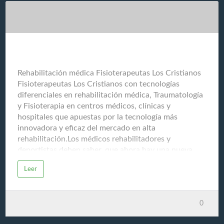
culinario y que se muestra a través de esta completa
guía: GuiasGastronomicas.comNos ayudamos para
compartir todos estos conocimientos a través de la
experiencia de chefs, restauradores (restaurantes
gourmet), cosechadores, productores, v…
Fisioterapeutas Los Cristianos
Rehabilitación médica Fisioterapeutas Los Cristianos
Fisioterapeutas Los Cristianos con tecnologías
diferenciales en rehabilitación médica, Traumatología
y Fisioterapia en centros médicos, clínicas y
hospitales que apuestas por la tecnología más
innovadora y eficaz del mercado en alta
rehabilitación.Los médicos rehabilitadores y
deportistas deben saber, que ahora hay una nueva
tecnología de última generación capaz de recuperar al
Leer
deportista en menor tiempo y sin dolor, esa
tecnología se llama "bomba de Diamagnetoterapia
CTU MEGA 20". Los deportistas de élite no puede
0
perder mucho tiempo en su recuperación y la es una
herramienta de gran Evolución Post Trauma. La