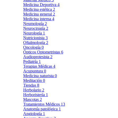
Medicina Deportiva
4
Medicina estética
2
Medicina general
2
Medicina interna
4
Neumología
2
Neurocirugía
2
Neurología
1
Nutricionista
3
Oftalmología
2
Oncología
0
Ópticos Optometristas
6
Audioprotesista
2
Pediatría
1
Terapias Médicas
4
Acupuntura
0
Medicina naturista
0
Meditación
0
Tiendas
8
Herbolario
2
Herboristería
1
Mascotas
2
Tratamientos Médicos
13
Anatomía patológica
1
Angiología
1