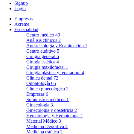
Signup
Login
Empresas
Acreme
Especialidad
Centro médico
49
Análisis clínicos
2
Anestesiología y Reanimación
1
Centro auditivo
5
Cirugía general
6
Cirugía estética
4
Cirugía maxilofacial
1
Cirugía plástica y reparadora
4
Clínica dental
72
Odontología
65
Clínica ginecológica
2
Empresas
6
Suministros médicos
1
Ginecología
3
Ginecología y obstetricia
2
Hematología y Hemoterapia
1
Material Médico
3
Medicina Deportiva
4
Medicina estética
2