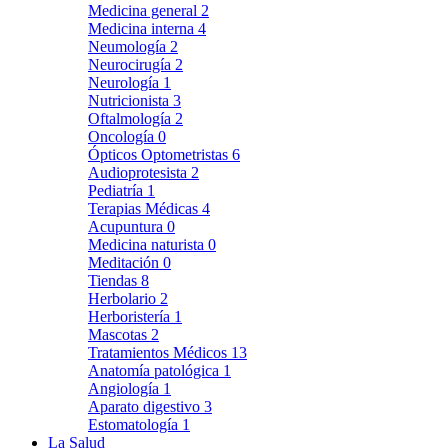
Medicina general
2
Medicina interna
4
Neumología
2
Neurocirugía
2
Neurología
1
Nutricionista
3
Oftalmología
2
Oncología
0
Ópticos Optometristas
6
Audioprotesista
2
Pediatría
1
Terapias Médicas
4
Acupuntura
0
Medicina naturista
0
Meditación
0
Tiendas
8
Herbolario
2
Herboristería
1
Mascotas
2
Tratamientos Médicos
13
Anatomía patológica
1
Angiología
1
Aparato digestivo
3
Estomatología
1
La Salud