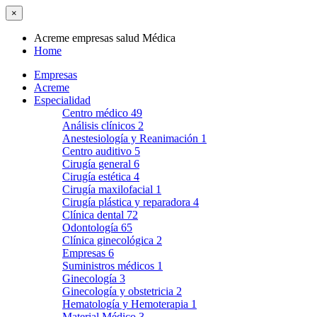
×
Acreme empresas salud Médica
Home
Empresas
Acreme
Especialidad
Centro médico
49
Análisis clínicos
2
Anestesiología y Reanimación
1
Centro auditivo
5
Cirugía general
6
Cirugía estética
4
Cirugía maxilofacial
1
Cirugía plástica y reparadora
4
Clínica dental
72
Odontología
65
Clínica ginecológica
2
Empresas
6
Suministros médicos
1
Ginecología
3
Ginecología y obstetricia
2
Hematología y Hemoterapia
1
Material Médico
3