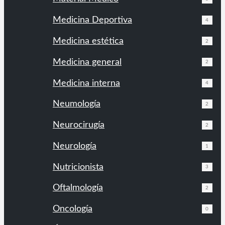
Medicina Deportiva
4
Medicina estética
2
Medicina general
2
Medicina interna
4
Neumología
2
Neurocirugía
2
Neurología
1
Nutricionista
3
Oftalmología
2
Oncología
0