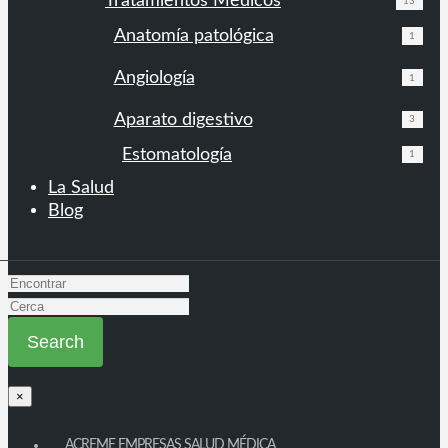
Tratamientos Médicos
13
Anatomía patológica
1
Angiología
1
Aparato digestivo
3
Estomatología
1
La Salud
Blog
×
ACREME EMPRESAS SALUD MÉDICA