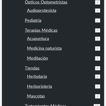
Ópticos Optometristas
6
Audioprotesista
2
Pediatría
1
Terapias Médicas
4
Acupuntura
0
Medicina naturista
0
Meditación
0
Tiendas
8
Herbolario
2
Herboristería
1
Mascotas
2