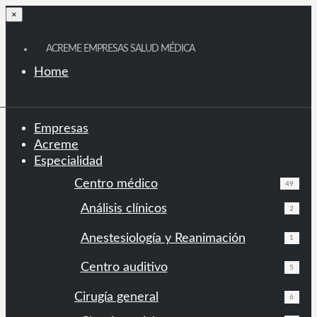
×
ACREME EMPRESAS SALUD MÉDICA
Home
Empresas
Acreme
Especialidad
Centro médico
49
Análisis clínicos
2
Anestesiología y Reanimación
1
Centro auditivo
5
Cirugía general
6