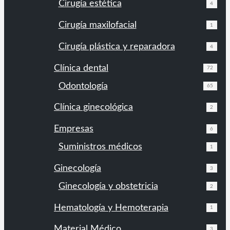
Cirugía estética
4
Cirugía maxilofacial
1
Cirugía plástica y reparadora
4
Clínica dental
72
Odontología
65
Clínica ginecológica
2
Empresas
6
Suministros médicos
1
Ginecología
3
Ginecología y obstetricia
2
Hematología y Hemoterapia
1
Material Médico
3