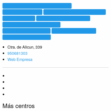
clinica dental en el parador de las hortichuelas
clinica dental en roquetas
dentista en el parador de las Hortichuelas
dentista en roquetas
dentista infantil en roquetas de mar
dentista urgencias en roquetas de mar
implantes dentales en roquetas
odontología roquetas de mar
ortodoncia invisible en roquetas
Ctra. de Alicun, 339
950681303
Web Empresa
Más centros