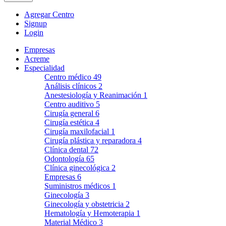
Agregar Centro
Signup
Login
Empresas
Acreme
Especialidad
Centro médico
49
Análisis clínicos
2
Anestesiología y Reanimación
1
Centro auditivo
5
Cirugía general
6
Cirugía estética
4
Cirugía maxilofacial
1
Cirugía plástica y reparadora
4
Clínica dental
72
Odontología
65
Clínica ginecológica
2
Empresas
6
Suministros médicos
1
Ginecología
3
Ginecología y obstetricia
2
Hematología y Hemoterapia
1
Material Médico
3