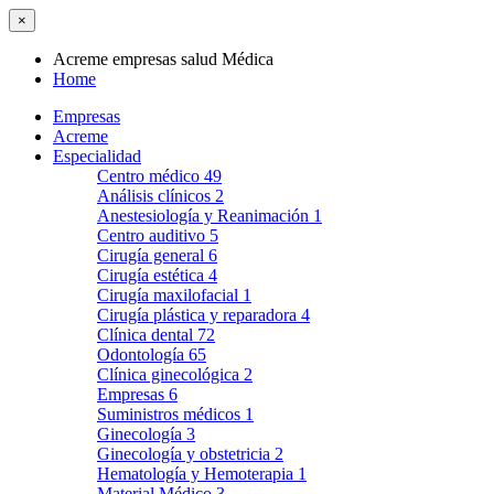
×
Acreme empresas salud Médica
Home
Empresas
Acreme
Especialidad
Centro médico
49
Análisis clínicos
2
Anestesiología y Reanimación
1
Centro auditivo
5
Cirugía general
6
Cirugía estética
4
Cirugía maxilofacial
1
Cirugía plástica y reparadora
4
Clínica dental
72
Odontología
65
Clínica ginecológica
2
Empresas
6
Suministros médicos
1
Ginecología
3
Ginecología y obstetricia
2
Hematología y Hemoterapia
1
Material Médico
3