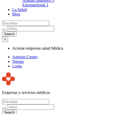
Aparato digestivo
3
Estomatología
1
La Salud
Blog
×
Acreme empresas salud Médica
Agregar Centro
Signup
Login
Empresas y servicios médicos
Acreme empresas salud Médica