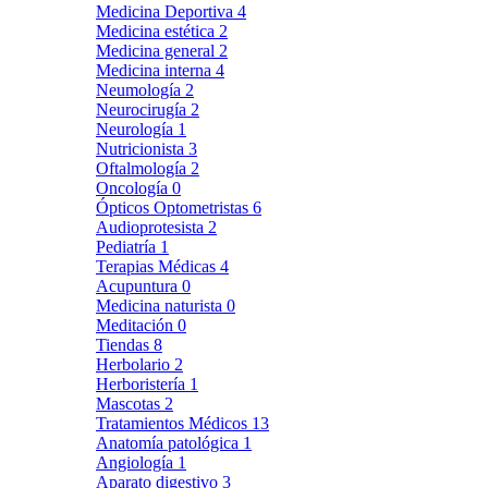
Medicina Deportiva
4
Medicina estética
2
Medicina general
2
Medicina interna
4
Neumología
2
Neurocirugía
2
Neurología
1
Nutricionista
3
Oftalmología
2
Oncología
0
Ópticos Optometristas
6
Audioprotesista
2
Pediatría
1
Terapias Médicas
4
Acupuntura
0
Medicina naturista
0
Meditación
0
Tiendas
8
Herbolario
2
Herboristería
1
Mascotas
2
Tratamientos Médicos
13
Anatomía patológica
1
Angiología
1
Aparato digestivo
3