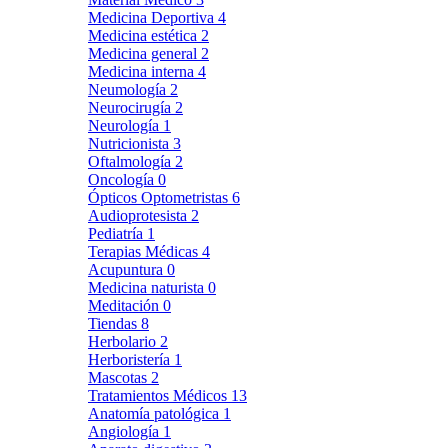
Medicina Deportiva
4
Medicina estética
2
Medicina general
2
Medicina interna
4
Neumología
2
Neurocirugía
2
Neurología
1
Nutricionista
3
Oftalmología
2
Oncología
0
Ópticos Optometristas
6
Audioprotesista
2
Pediatría
1
Terapias Médicas
4
Acupuntura
0
Medicina naturista
0
Meditación
0
Tiendas
8
Herbolario
2
Herboristería
1
Mascotas
2
Tratamientos Médicos
13
Anatomía patológica
1
Angiología
1