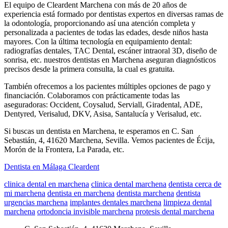
El equipo de Cleardent Marchena con más de 20 años de
experiencia está formado por dentistas expertos en diversas ramas de
la odontología, proporcionando así una atención completa y
personalizada a pacientes de todas las edades, desde niños hasta
mayores. Con la última tecnología en equipamiento dental:
radiografías dentales, TAC Dental, escáner intraoral 3D, diseño de
sonrisa, etc. nuestros dentistas en Marchena aseguran diagnósticos
precisos desde la primera consulta, la cual es gratuita.
También ofrecemos a los pacientes múltiples opciones de pago y
financiación. Colaboramos con prácticamente todas las
aseguradoras: Occident, Coysalud, Serviall, Giradental, ADE,
Dentyred, Verisalud, DKV, Asisa, Santalucía y Verisalud, etc.
Si buscas un dentista en Marchena, te esperamos en C. San
Sebastián, 4, 41620 Marchena, Sevilla. Vemos pacientes de Écija,
Morón de la Frontera, La Parada, etc.
Dentista en Málaga Cleardent
clinica dental en marchena
clinica dental marchena
dentista cerca de
mi marchena
dentista en marchena
dentista marchena
dentista
urgencias marchena
implantes dentales marchena
limpieza dental
marchena
ortodoncia invisible marchena
protesis dental marchena