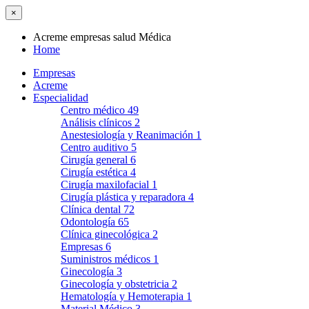
×
Acreme empresas salud Médica
Home
Empresas
Acreme
Especialidad
Centro médico
49
Análisis clínicos
2
Anestesiología y Reanimación
1
Centro auditivo
5
Cirugía general
6
Cirugía estética
4
Cirugía maxilofacial
1
Cirugía plástica y reparadora
4
Clínica dental
72
Odontología
65
Clínica ginecológica
2
Empresas
6
Suministros médicos
1
Ginecología
3
Ginecología y obstetricia
2
Hematología y Hemoterapia
1
Material Médico
3