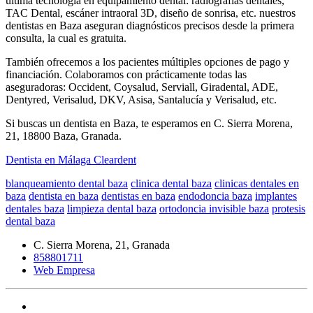
última tecnología en equipamiento dental: radiografías dentales,
TAC Dental, escáner intraoral 3D, diseño de sonrisa, etc. nuestros
dentistas en Baza aseguran diagnósticos precisos desde la primera
consulta, la cual es gratuita.
También ofrecemos a los pacientes múltiples opciones de pago y
financiación. Colaboramos con prácticamente todas las
aseguradoras: Occident, Coysalud, Serviall, Giradental, ADE,
Dentyred, Verisalud, DKV, Asisa, Santalucía y Verisalud, etc.
Si buscas un dentista en Baza, te esperamos en C. Sierra Morena,
21, 18800 Baza, Granada.
Dentista en Málaga Cleardent
blanqueamiento dental baza
clinica dental baza
clinicas dentales en
baza
dentista en baza
dentistas en baza
endodoncia baza
implantes
dentales baza
limpieza dental baza
ortodoncia invisible baza
protesis
dental baza
C. Sierra Morena, 21, Granada
858801711
Web Empresa