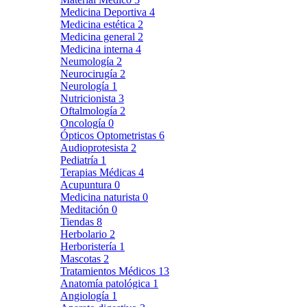
Medicina Deportiva
4
Medicina estética
2
Medicina general
2
Medicina interna
4
Neumología
2
Neurocirugía
2
Neurología
1
Nutricionista
3
Oftalmología
2
Oncología
0
Ópticos Optometristas
6
Audioprotesista
2
Pediatría
1
Terapias Médicas
4
Acupuntura
0
Medicina naturista
0
Meditación
0
Tiendas
8
Herbolario
2
Herboristería
1
Mascotas
2
Tratamientos Médicos
13
Anatomía patológica
1
Angiología
1