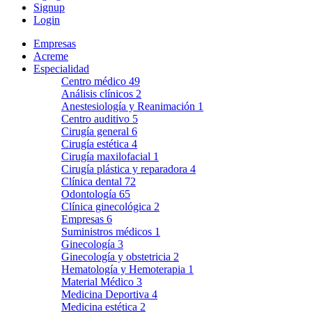
Signup
Login
Empresas
Acreme
Especialidad
Centro médico
49
Análisis clínicos
2
Anestesiología y Reanimación
1
Centro auditivo
5
Cirugía general
6
Cirugía estética
4
Cirugía maxilofacial
1
Cirugía plástica y reparadora
4
Clínica dental
72
Odontología
65
Clínica ginecológica
2
Empresas
6
Suministros médicos
1
Ginecología
3
Ginecología y obstetricia
2
Hematología y Hemoterapia
1
Material Médico
3
Medicina Deportiva
4
Medicina estética
2