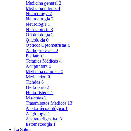
Medicina general
2
Medicina interna
4
Neumología
2
Neurocirugía
2
Neurología
1
Nutricionista
3
Oftalmología
2
Oncología
0
Ópticos Optometristas
6
Audioprotesista
2
Pediatría
1
Terapias Médicas
4
Acupuntura
0
Medicina naturista
0
Meditación
0
Tiendas
8
Herbolario
2
Herboristería
1
Mascotas
2
Tratamientos Médicos
13
Anatomía patológica
1
Angiología
1
Aparato digestivo
3
Estomatología
1
La Salud