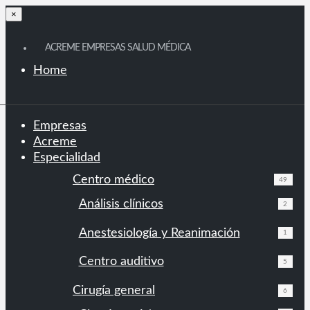
×
ACREME EMPRESAS SALUD MÉDICA
Home
Empresas
Acreme
Especialidad
Centro médico
49
Análisis clínicos
2
Anestesiología y Reanimación
1
Centro auditivo
5
Cirugía general
6