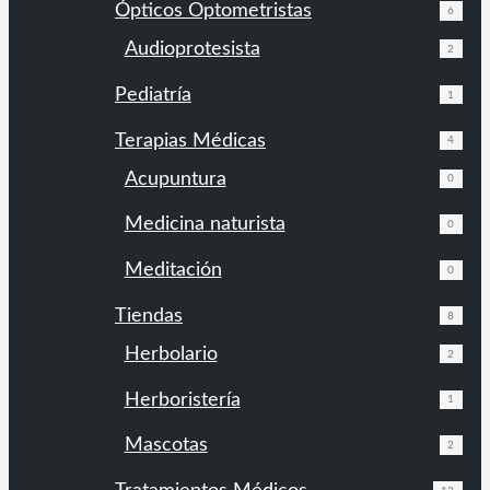
Ópticos Optometristas
6
Audioprotesista
2
Pediatría
1
Terapias Médicas
4
Acupuntura
0
Medicina naturista
0
Meditación
0
Tiendas
8
Herbolario
2
Herboristería
1
Mascotas
2