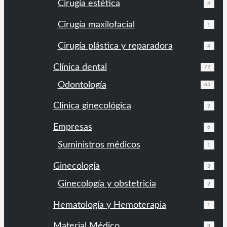
Cirugía estética
4
Cirugía maxilofacial
1
Cirugía plástica y reparadora
4
Clínica dental
72
Odontología
65
Clínica ginecológica
2
Empresas
6
Suministros médicos
1
Ginecología
3
Ginecología y obstetricia
2
Hematología y Hemoterapia
1
Material Médico
3