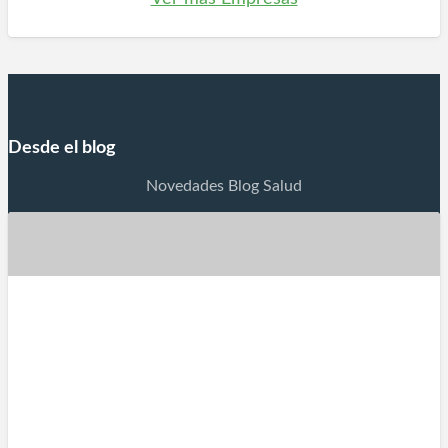
Desde el blog
Novedades Blog Salud
La Oncología
La Oncología es la rama de la medicina dedicada al
estudio, diagnóstico, prevención y tratamiento del
cáncer. La Oncología es la especialidad médica
dedicada al estudio, diagnóstico, tratamiento y
prevención del cáncer (enfermedades caracterizadas