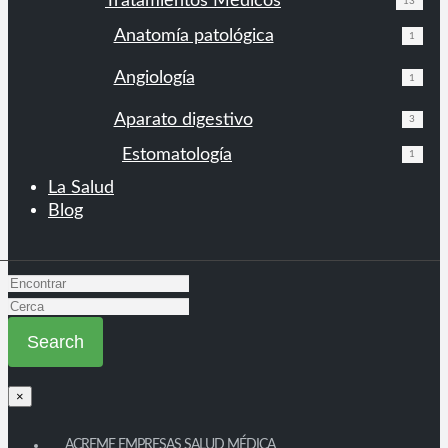
Tratamientos Médicos
13
Anatomía patológica
1
Angiología
1
Aparato digestivo
3
Estomatología
1
La Salud
Blog
×
ACREME EMPRESAS SALUD MÉDICA