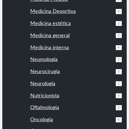
Medicina Deportiva
4
Medicina estética
2
Medicina general
2
Medicina interna
4
Neumología
2
Neurocirugía
2
Neurología
1
Nutricionista
3
Oftalmología
2
Oncología
0