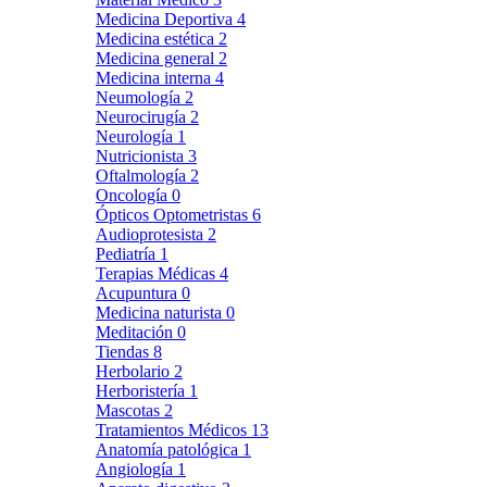
Medicina Deportiva
4
Medicina estética
2
Medicina general
2
Medicina interna
4
Neumología
2
Neurocirugía
2
Neurología
1
Nutricionista
3
Oftalmología
2
Oncología
0
Ópticos Optometristas
6
Audioprotesista
2
Pediatría
1
Terapias Médicas
4
Acupuntura
0
Medicina naturista
0
Meditación
0
Tiendas
8
Herbolario
2
Herboristería
1
Mascotas
2
Tratamientos Médicos
13
Anatomía patológica
1
Angiología
1