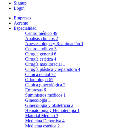
Signup
Login
Empresas
Acreme
Especialidad
Centro médico
49
Análisis clínicos
2
Anestesiología y Reanimación
1
Centro auditivo
5
Cirugía general
6
Cirugía estética
4
Cirugía maxilofacial
1
Cirugía plástica y reparadora
4
Clínica dental
72
Odontología
65
Clínica ginecológica
2
Empresas
6
Suministros médicos
1
Ginecología
3
Ginecología y obstetricia
2
Hematología y Hemoterapia
1
Material Médico
3
Medicina Deportiva
4
Medicina estética
2