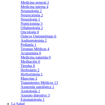
Medicina general
2
Medicina interna
4
Neumología
2
Neurocirugía
2
Neurología
1
Nutricionista
3
Oftalmología
2
Oncología
0
Ópticos Optometristas
6
Audioprotesista
2
Pediatría
1
Terapias Médicas
4
Acupuntura
0
Medicina naturista
0
Meditación
0
Tiendas
8
Herbolario
2
Herboristería
1
Mascotas
2
Tratamientos Médicos
13
Anatomía patológica
1
Angiología
1
Aparato digestivo
3
Estomatología
1
La Salud