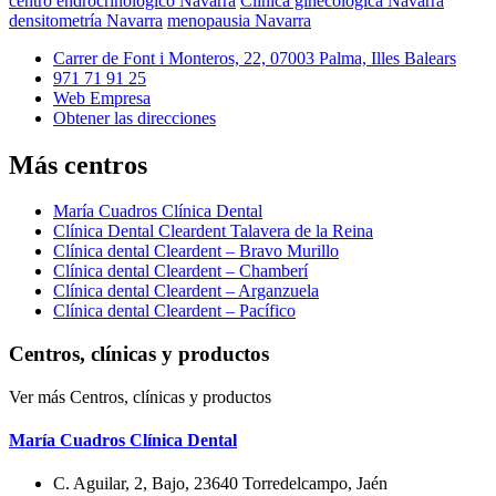
centro endrocrinológico Navarra
Clínica ginecológica Navarra
densitometría Navarra
menopausia Navarra
Carrer de Font i Monteros, 22, 07003 Palma, Illes Balears
971 71 91 25
Web Empresa
Obtener las direcciones
Más centros
María Cuadros Clínica Dental
Clínica Dental Cleardent Talavera de la Reina
Clínica dental Cleardent – Bravo Murillo
Clínica dental Cleardent – Chamberí
Clínica dental Cleardent – Arganzuela
Clínica dental Cleardent – Pacífico
Centros, clínicas y productos
Ver más Centros, clínicas y productos
María Cuadros Clínica Dental
C. Aguilar, 2, Bajo, 23640 Torredelcampo, Jaén