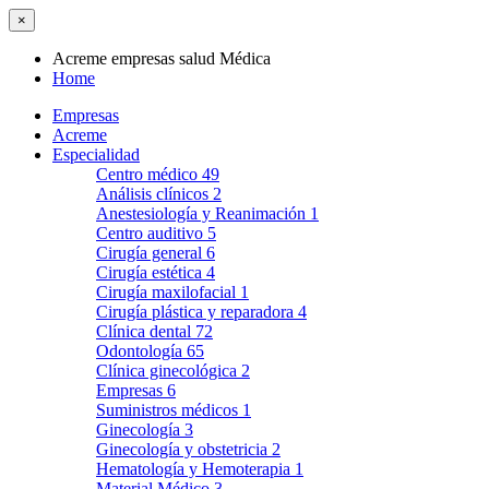
×
Acreme empresas salud Médica
Home
Empresas
Acreme
Especialidad
Centro médico
49
Análisis clínicos
2
Anestesiología y Reanimación
1
Centro auditivo
5
Cirugía general
6
Cirugía estética
4
Cirugía maxilofacial
1
Cirugía plástica y reparadora
4
Clínica dental
72
Odontología
65
Clínica ginecológica
2
Empresas
6
Suministros médicos
1
Ginecología
3
Ginecología y obstetricia
2
Hematología y Hemoterapia
1
Material Médico
3