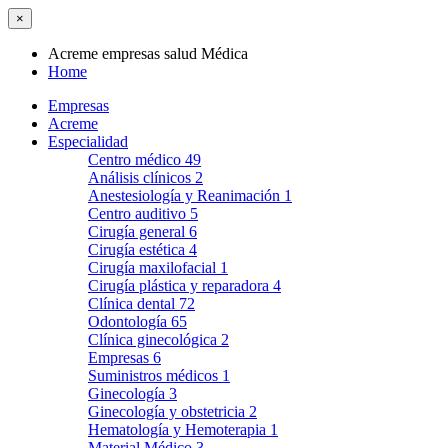
×
Acreme empresas salud Médica
Home
Empresas
Acreme
Especialidad
Centro médico
49
Análisis clínicos
2
Anestesiología y Reanimación
1
Centro auditivo
5
Cirugía general
6
Cirugía estética
4
Cirugía maxilofacial
1
Cirugía plástica y reparadora
4
Clínica dental
72
Odontología
65
Clínica ginecológica
2
Empresas
6
Suministros médicos
1
Ginecología
3
Ginecología y obstetricia
2
Hematología y Hemoterapia
1
Material Médico
3