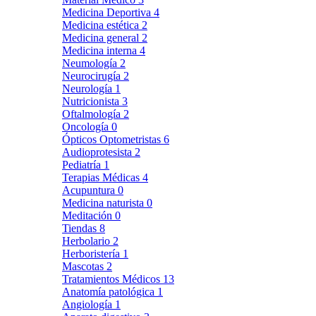
Medicina Deportiva
4
Medicina estética
2
Medicina general
2
Medicina interna
4
Neumología
2
Neurocirugía
2
Neurología
1
Nutricionista
3
Oftalmología
2
Oncología
0
Ópticos Optometristas
6
Audioprotesista
2
Pediatría
1
Terapias Médicas
4
Acupuntura
0
Medicina naturista
0
Meditación
0
Tiendas
8
Herbolario
2
Herboristería
1
Mascotas
2
Tratamientos Médicos
13
Anatomía patológica
1
Angiología
1