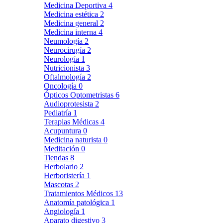
Medicina Deportiva
4
Medicina estética
2
Medicina general
2
Medicina interna
4
Neumología
2
Neurocirugía
2
Neurología
1
Nutricionista
3
Oftalmología
2
Oncología
0
Ópticos Optometristas
6
Audioprotesista
2
Pediatría
1
Terapias Médicas
4
Acupuntura
0
Medicina naturista
0
Meditación
0
Tiendas
8
Herbolario
2
Herboristería
1
Mascotas
2
Tratamientos Médicos
13
Anatomía patológica
1
Angiología
1
Aparato digestivo
3