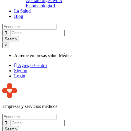
Aparato digestivo
3
Estomatología
1
La Salud
Blog
×
Acreme empresas salud Médica
Agregar Centro
Signup
Login
Empresas y servicios médicos
Acreme empresas salud Médica