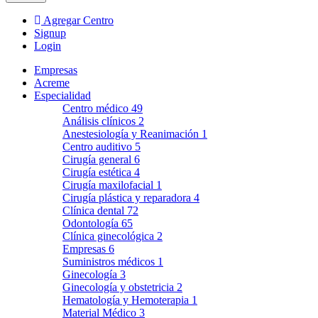
Agregar Centro
Signup
Login
Empresas
Acreme
Especialidad
Centro médico
49
Análisis clínicos
2
Anestesiología y Reanimación
1
Centro auditivo
5
Cirugía general
6
Cirugía estética
4
Cirugía maxilofacial
1
Cirugía plástica y reparadora
4
Clínica dental
72
Odontología
65
Clínica ginecológica
2
Empresas
6
Suministros médicos
1
Ginecología
3
Ginecología y obstetricia
2
Hematología y Hemoterapia
1
Material Médico
3