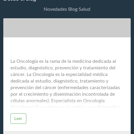
Novedades Blog Salud
La Oncología
La Oncología es la rama de la medicina dedicada al
estudio, diagnóstico, prevención y tratamiento del
cáncer. La Oncología es la especialidad médica
dedicada al estudio, diagnóstico, tratamiento y
prevención del cáncer (enfermedades caracterizadas
por el crecimiento y diseminación incontrolada de
células anormales). Especialista en Oncología
(Oncólogo) El oncólogo es el médico que diagnostica
y trata el cáncer, y es generalmente el encargado de
Leer
coordinar el plan de atención del paciente con cáncer,
trabajando en conjunto con cirujanos, radiólogos,
patólogos y otros especialistas. Sus funciones