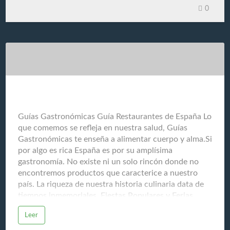
0
principales incluyen: Diagnosticar el cáncer
Determinar el tipo, la ubicación y el estadio (etapa) de
la enfermedad. Diseñar el plan de tratamiento
Recomendar y gestionar la combinación de terapias
más adecuadas. Seguimiento Monitorear la respuesta
al tratamiento y la posible recurrencia del cáncer.
Cuidados paliativos Ofrecer tratamientos para aliviar
los síntomas y mejorar l…
Guías Gastronómicas Guía Restaurantes de España
Guías Gastronómicas Guía Restaurantes de España Lo
que comemos se refleja en nuestra salud, Guías
Gastronómicas te enseña a alimentar cuerpo y alma.Si
por algo es rica España es por su amplísima
gastronomía. No existe ni un solo rincón donde no
encontremos productos que caracterice a nuestro
país. La riqueza de nuestra historia culinaria data de
tiempos inmemoriales. Fiestas Populares y Ferias
Gastronómicas son la fuente de nuestra memoria
Leer
ancestral. El respeto que sentimos hacia nuestros
productos del mar y de la tierra, ha logrado que