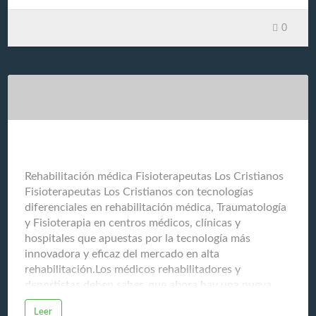
España sea un referente mundial y escuela para la
0
educación del paladar. Debido al gran entusiasmo que
provoca nuestra cocina en el resto del mundo, nos
vemos abocados a compartir nuestro conocimiento
culinario y que se muestra a través de esta completa
guía: GuiasGastronomicas.comNos ayudamos para
compartir todos estos conocimientos a través de la
experiencia de chefs, restauradores (restaurantes
gourmet), cosechadores, productores, v…
Fisioterapeutas Los Cristianos
Rehabilitación médica Fisioterapeutas Los Cristianos
Fisioterapeutas Los Cristianos con tecnologías
diferenciales en rehabilitación médica, Traumatología
y Fisioterapia en centros médicos, clínicas y
hospitales que apuestas por la tecnología más
innovadora y eficaz del mercado en alta
rehabilitación.Los médicos rehabilitadores y
deportistas deben saber, que ahora hay una nueva
tecnología de última generación capaz de recuperar al
Leer