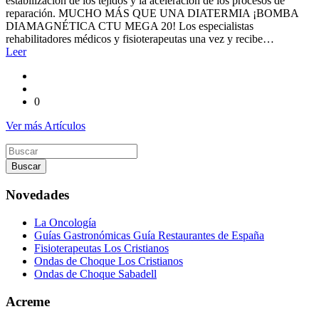
estabilización de los tejidos y la aceleración de los procesos de
reparación. MUCHO MÁS QUE UNA DIATERMIA ¡BOMBA
DIAMAGNÉTICA CTU MEGA 20! Los especialistas
rehabilitadores médicos y fisioterapeutas una vez y recibe…
Leer
0
Ver más Artículos
Buscar
por
Novedades
La Oncología
Guías Gastronómicas Guía Restaurantes de España
Fisioterapeutas Los Cristianos
Ondas de Choque Los Cristianos
Ondas de Choque Sabadell
Acreme