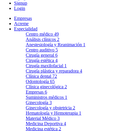
Signup
Login
Empresas
Acreme
Especialidad
Centro médico
49
Análisis clínicos
2
Anestesiología y Reanimación
1
Centro auditivo
5
Cirugía general
6
Cirugía estética
4
Cirugía maxilofacial
1
Cirugía plástica y reparadora
4
Clínica dental
72
Odontología
65
Clínica ginecológica
2
Empresas
6
Suministros médicos
1
Ginecología
3
Ginecología y obstetricia
2
Hematología y Hemoterapia
1
Material Médico
3
Medicina Deportiva
4
Medicina estética
2