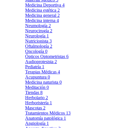
Medicina Deportiva
4
Medicina estética
2
Medicina general
2
Medicina interna
4
Neumología
2
Neurocirugía
2
Neurología
1
Nutricionista
3
Oftalmología
2
Oncología
0
Ópticos Optometristas
6
Audioprotesista
2
Pediatría
1
Terapias Médicas
4
Acupuntura
0
Medicina naturista
0
Meditación
0
Tiendas
8
Herbolario
2
Herboristería
1
Mascotas
2
Tratamientos Médicos
13
Anatomía patológica
1
Angiología
1