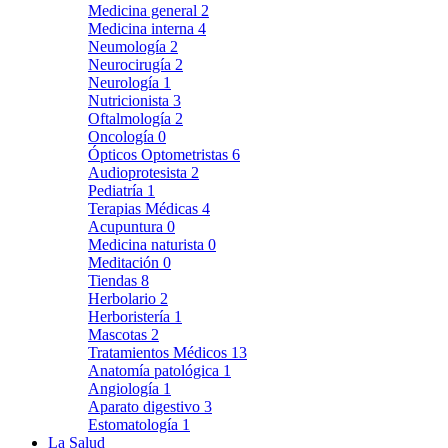
Medicina general
2
Medicina interna
4
Neumología
2
Neurocirugía
2
Neurología
1
Nutricionista
3
Oftalmología
2
Oncología
0
Ópticos Optometristas
6
Audioprotesista
2
Pediatría
1
Terapias Médicas
4
Acupuntura
0
Medicina naturista
0
Meditación
0
Tiendas
8
Herbolario
2
Herboristería
1
Mascotas
2
Tratamientos Médicos
13
Anatomía patológica
1
Angiología
1
Aparato digestivo
3
Estomatología
1
La Salud