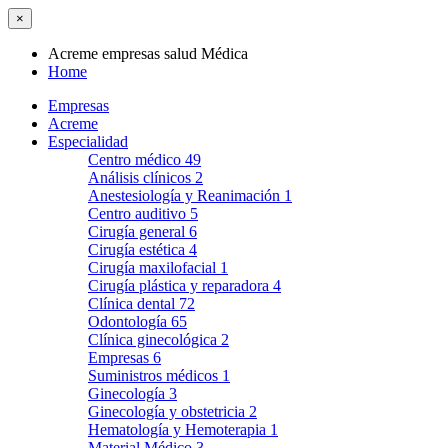
×
Acreme empresas salud Médica
Home
Empresas
Acreme
Especialidad
Centro médico
49
Análisis clínicos
2
Anestesiología y Reanimación
1
Centro auditivo
5
Cirugía general
6
Cirugía estética
4
Cirugía maxilofacial
1
Cirugía plástica y reparadora
4
Clínica dental
72
Odontología
65
Clínica ginecológica
2
Empresas
6
Suministros médicos
1
Ginecología
3
Ginecología y obstetricia
2
Hematología y Hemoterapia
1
Material Médico
3