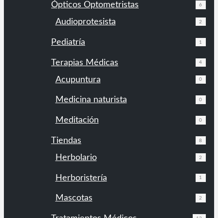
Ópticos Optometristas
6
Audioprotesista
2
Pediatría
1
Terapias Médicas
4
Acupuntura
0
Medicina naturista
0
Meditación
0
Tiendas
8
Herbolario
2
Herboristería
1
Mascotas
2