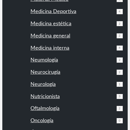
Medicina Deportiva
4
Medicina estética
2
Medicina general
2
Medicina interna
4
Neumología
2
Neurocirugía
2
Neurología
1
Nutricionista
3
Oftalmología
2
Oncología
0