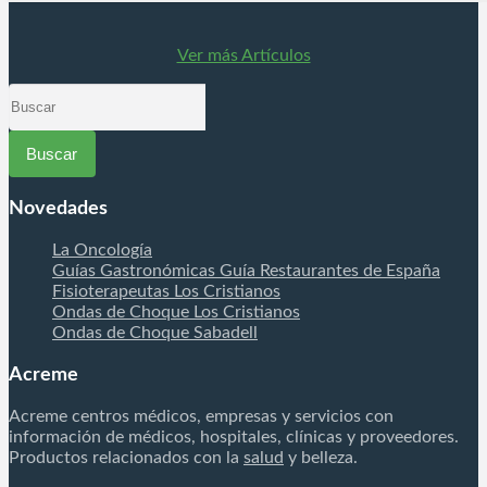
post trauma en fase aguda permitiendo la rápida
estabilización de los tejidos y la aceleración de los
procesos de reparación. MUCHO MÁS QUE UNA
Ver más Artículos
DIATERMIA ¡BOMBA DIAMAGNÉTICA CTU MEGA
20! Los especialistas rehabilitadores médicos y
Buscar
fisioterapeutas una vez y recibe…
por
Novedades
La Oncología
Guías Gastronómicas Guía Restaurantes de España
Fisioterapeutas Los Cristianos
Ondas de Choque Los Cristianos
Ondas de Choque Sabadell
Acreme
Acreme centros médicos, empresas y servicios con
información de médicos, hospitales, clínicas y proveedores.
Productos relacionados con la
salud
y belleza.