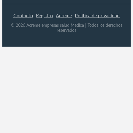
Contacto
Registro
Acreme
Política de privacidad
©
2026
Acreme empresas salud Médica
| Todos los derechos
reservados