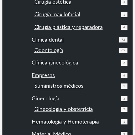
Cirugía estética
4
Cirugía maxilofacial
1
Cirugía plástica y reparadora
4
Clínica dental
72
Odontología
65
Clínica ginecológica
2
Empresas
6
Suministros médicos
1
Ginecología
3
Ginecología y obstetricia
2
Hematología y Hemoterapia
1
Material Médico
3