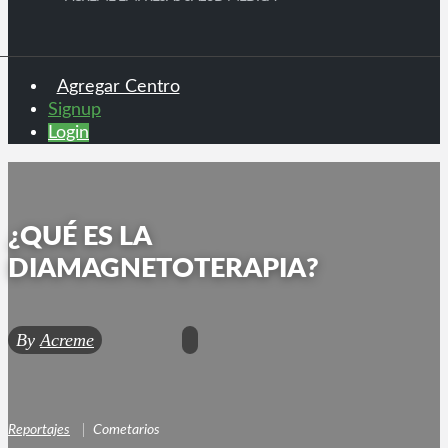
Agregar Centro
Signup
Login
¿QUÉ ES LA
DIAMAGNETOTERAPIA?
By
Acreme
Reportajes
Cometarios