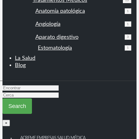
Tratamientos Médicos
13
Anatomía patológica
1
Angiología
1
Aparato digestivo
3
Estomatología
1
La Salud
Blog
×
ACREME EMPRESAS SALUD MÉDICA