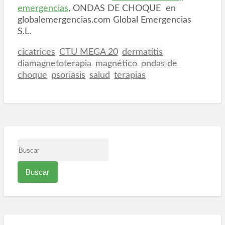
emergencias
, ONDAS DE CHOQUE en
globalemergencias.com Global Emergencias
S.L.
cicatrices
CTU MEGA 20
dermatitis
diamagnetoterapia
magnético
ondas de
choque
psoriasis
salud
terapias
B
u
s
c
a
r
p