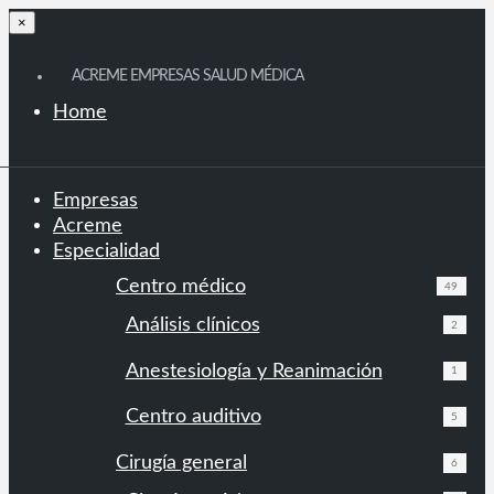
×
ACREME EMPRESAS SALUD MÉDICA
Home
Empresas
Acreme
Especialidad
Centro médico
49
Análisis clínicos
2
Anestesiología y Reanimación
1
Centro auditivo
5
Cirugía general
6