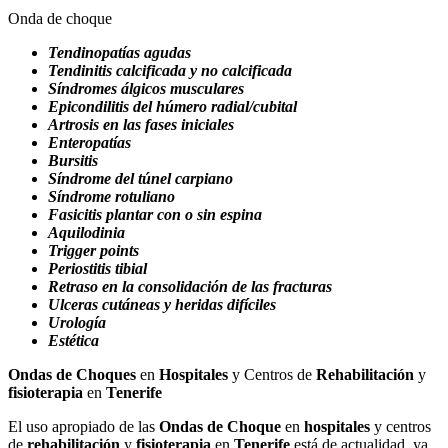
Onda de choque
Tendinopatías agudas
Tendinitis calcificada y no calcificada
Síndromes álgicos musculares
Epicondilitis del húmero radial/cubital
Artrosis en las fases iniciales
Enteropatías
Bursitis
Síndrome del túnel carpiano
Síndrome rotuliano
Fasicitis plantar con o sin espina
Aquilodinia
Trigger points
Periostitis tibial
Retraso en la consolidación de las fracturas
Ulceras cutáneas y heridas difíciles
Urología
Estética
Ondas de Choques
en
Hospitales
y Centros de
Rehabilitación
y
fisioterapia
en
Tenerife
El uso apropiado de las
Ondas de Choque
en
hospitales
y centros
de
rehabilitación
y
fisioterapia
en
Tenerife
está de actualidad, ya