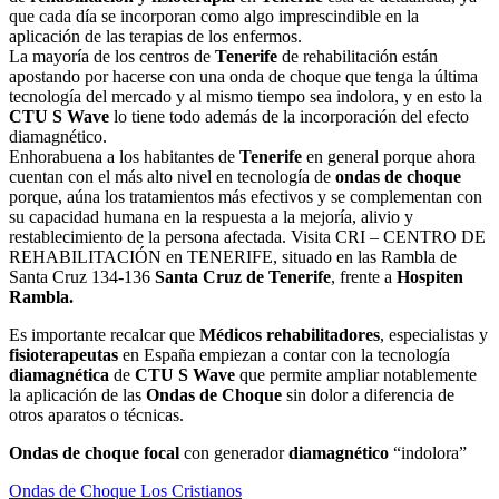
que cada día se incorporan como algo imprescindible en la
aplicación de las terapias de los enfermos.
La mayoría de los centros de
Tenerife
de rehabilitación están
apostando por hacerse con una onda de choque que tenga la última
tecnología del mercado y al mismo tiempo sea indolora, y en esto la
CTU S Wave
lo tiene todo además de la incorporación del efecto
diamagnético.
Enhorabuena a los habitantes de
Tenerife
en general porque ahora
cuentan con el más alto nivel en tecnología de
ondas de choque
porque, aúna los tratamientos más efectivos y se complementan con
su capacidad humana en la respuesta a la mejoría, alivio y
restablecimiento de la persona afectada. Visita CRI – CENTRO DE
REHABILITACIÓN en TENERIFE, situado en las Rambla de
Santa Cruz 134-136
Santa Cruz de Tenerife
, frente a
Hospiten
Rambla.
Es importante recalcar que
Médicos
rehabilitadores
, especialistas y
fisioterapeutas
en España empiezan a contar con la tecnología
diamagnética
de
CTU S Wave
que permite ampliar notablemente
la aplicación de las
Ondas de Choque
sin dolor a diferencia de
otros aparatos o técnicas.
Ondas de choque focal
con generador
diamagnético
“indolora”
Ondas de Choque Los Cristianos