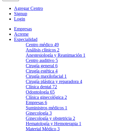
Agregar Centro
Signup
Login
Empresas
Acreme
Especialidad
Centro médico
49
Análisis clínicos
2
Anestesiología y Reanimación
1
Centro auditivo
5
Cirugía general
6
Cirugía estética
4
Cirugía maxilofacial
1
Cirugía plástica y reparadora
4
Clínica dental
72
Odontología
65
Clínica ginecológica
2
Empresas
6
Suministros médicos
1
Ginecología
3
Ginecología y obstetricia
2
Hematología y Hemoterapia
1
Material Médico
3