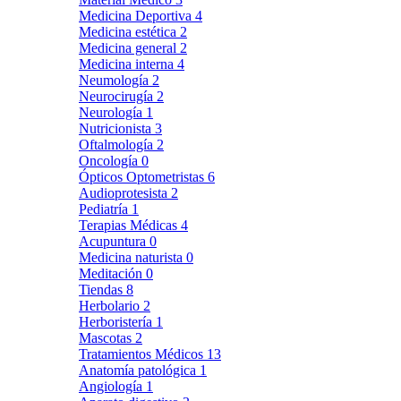
Medicina Deportiva
4
Medicina estética
2
Medicina general
2
Medicina interna
4
Neumología
2
Neurocirugía
2
Neurología
1
Nutricionista
3
Oftalmología
2
Oncología
0
Ópticos Optometristas
6
Audioprotesista
2
Pediatría
1
Terapias Médicas
4
Acupuntura
0
Medicina naturista
0
Meditación
0
Tiendas
8
Herbolario
2
Herboristería
1
Mascotas
2
Tratamientos Médicos
13
Anatomía patológica
1
Angiología
1