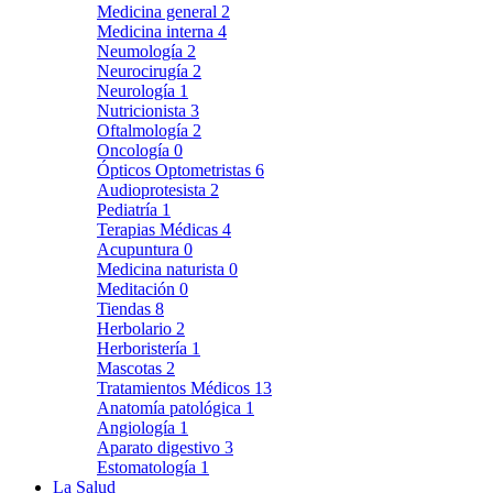
Medicina general
2
Medicina interna
4
Neumología
2
Neurocirugía
2
Neurología
1
Nutricionista
3
Oftalmología
2
Oncología
0
Ópticos Optometristas
6
Audioprotesista
2
Pediatría
1
Terapias Médicas
4
Acupuntura
0
Medicina naturista
0
Meditación
0
Tiendas
8
Herbolario
2
Herboristería
1
Mascotas
2
Tratamientos Médicos
13
Anatomía patológica
1
Angiología
1
Aparato digestivo
3
Estomatología
1
La Salud