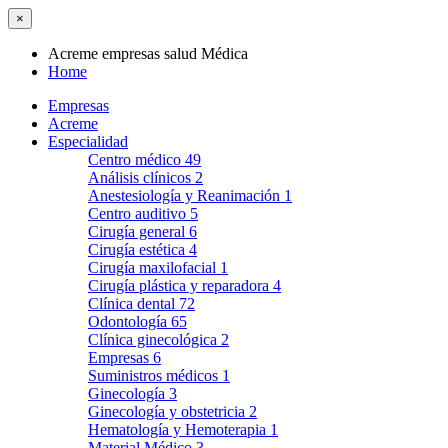
×
Acreme empresas salud Médica
Home
Empresas
Acreme
Especialidad
Centro médico
49
Análisis clínicos
2
Anestesiología y Reanimación
1
Centro auditivo
5
Cirugía general
6
Cirugía estética
4
Cirugía maxilofacial
1
Cirugía plástica y reparadora
4
Clínica dental
72
Odontología
65
Clínica ginecológica
2
Empresas
6
Suministros médicos
1
Ginecología
3
Ginecología y obstetricia
2
Hematología y Hemoterapia
1
Material Médico
3