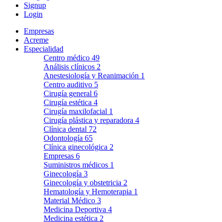
Signup
Login
Empresas
Acreme
Especialidad
Centro médico
49
Análisis clínicos
2
Anestesiología y Reanimación
1
Centro auditivo
5
Cirugía general
6
Cirugía estética
4
Cirugía maxilofacial
1
Cirugía plástica y reparadora
4
Clínica dental
72
Odontología
65
Clínica ginecológica
2
Empresas
6
Suministros médicos
1
Ginecología
3
Ginecología y obstetricia
2
Hematología y Hemoterapia
1
Material Médico
3
Medicina Deportiva
4
Medicina estética
2