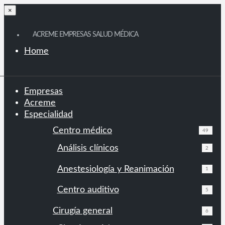
×
ACREME EMPRESAS SALUD MÉDICA
Home
Empresas
Acreme
Especialidad
Centro médico
49
Análisis clínicos
2
Anestesiología y Reanimación
1
Centro auditivo
5
Cirugía general
6