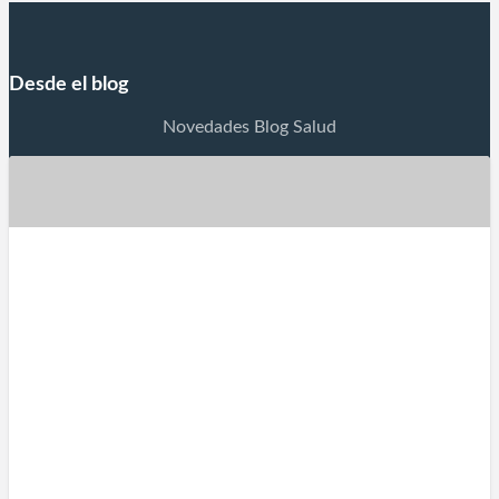
Desde el blog
Novedades Blog Salud
La Oncología
La Oncología es la rama de la medicina dedicada al
estudio, diagnóstico, prevención y tratamiento del
cáncer. La Oncología es la especialidad médica
dedicada al estudio, diagnóstico, tratamiento y
prevención del cáncer (enfermedades caracterizadas
por el crecimiento y diseminación incontrolada de
células anormales). Especialista en Oncología
(Oncólogo) El oncólogo es el médico que diagnostica y