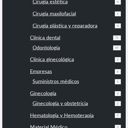
Cirugía estética
4
Cirugía maxilofacial
1
Cirugía plástica y reparadora
4
Clínica dental
72
Odontología
65
Clínica ginecológica
2
Empresas
6
Suministros médicos
1
Ginecología
3
Ginecología y obstetricia
2
Hematología y Hemoterapia
1
Material Médico
3