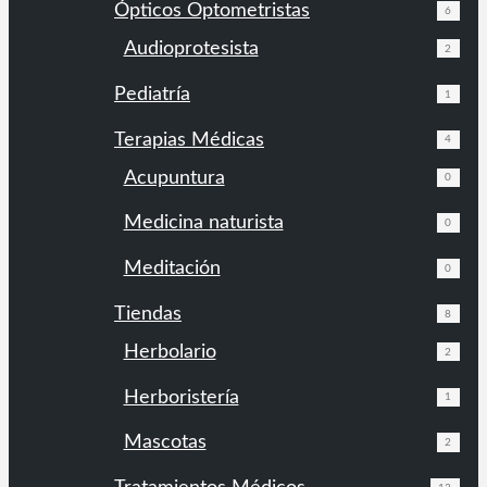
Ópticos Optometristas
6
Audioprotesista
2
Pediatría
1
Terapias Médicas
4
Acupuntura
0
Medicina naturista
0
Meditación
0
Tiendas
8
Herbolario
2
Herboristería
1
Mascotas
2