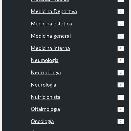
Medicina Deportiva
4
Medicina estética
2
Medicina general
2
Medicina interna
4
Neumología
2
Neurocirugía
2
Neurología
1
Nutricionista
3
Oftalmología
2
Oncología
0