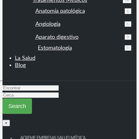
Tratamientos Médicos
13
Anatomía patológica
1
Angiología
1
Aparato digestivo
3
Estomatología
1
La Salud
Blog
×
ACREME EMPRESAS SALUD MÉDICA