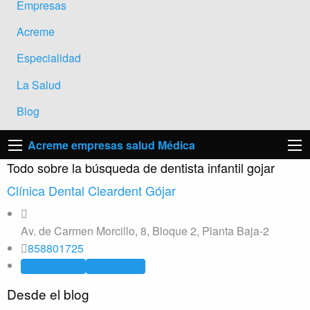
Empresas
Acreme
Especialidad
La Salud
Blog
Acreme empresas salud Médica
Todo sobre la búsqueda de dentista infantil gojar
Clínica Dental Cleardent Gójar
Av. de Carmen Morcillo, 8, Bloque 2, Planta Baja-2
858801725
Clínica dental
Odontología
Desde el blog