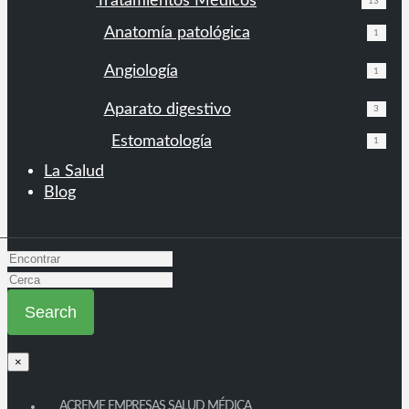
Tratamientos Médicos
13
Anatomía patológica
1
Angiología
1
Aparato digestivo
3
Estomatología
1
La Salud
Blog
×
ACREME EMPRESAS SALUD MÉDICA