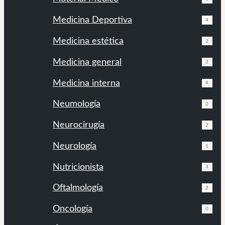
Medicina Deportiva
4
Medicina estética
2
Medicina general
2
Medicina interna
4
Neumología
2
Neurocirugía
2
Neurología
1
Nutricionista
3
Oftalmología
2
Oncología
0