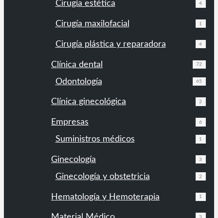
Cirugía estética
4
Cirugía maxilofacial
1
Cirugía plástica y reparadora
4
Clínica dental
72
Odontología
65
Clínica ginecológica
2
Empresas
6
Suministros médicos
1
Ginecología
3
Ginecología y obstetricia
2
Hematología y Hemoterapia
1
Material Médico
3