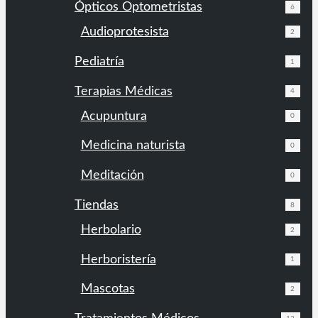
Ópticos Optometristas
6
Audioprotesista
2
Pediatría
1
Terapias Médicas
4
Acupuntura
0
Medicina naturista
0
Meditación
0
Tiendas
8
Herbolario
2
Herboristería
1
Mascotas
2