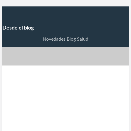
Desde el blog
Novedades Blog Salud
La Oncología
La Oncología es la rama de la medicina dedicada al
estudio, diagnóstico, prevención y tratamiento del
cáncer. La Oncología es la especialidad médica
dedicada al estudio, diagnóstico, tratamiento y
prevención del cáncer (enfermedades caracterizadas
por el crecimiento y diseminación incontrolada de
células anormales). Especialista en Oncología