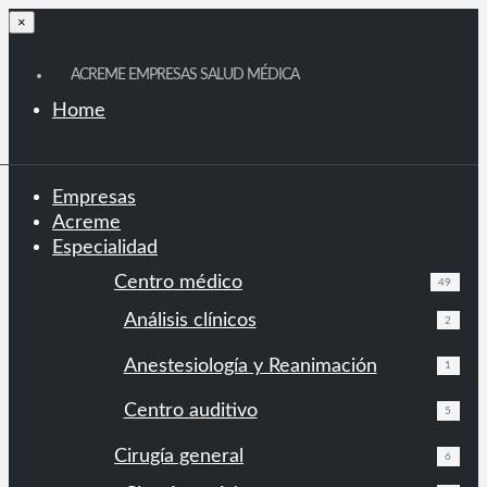
×
ACREME EMPRESAS SALUD MÉDICA
Home
Empresas
Acreme
Especialidad
Centro médico
49
Análisis clínicos
2
Anestesiología y Reanimación
1
Centro auditivo
5
Cirugía general
6