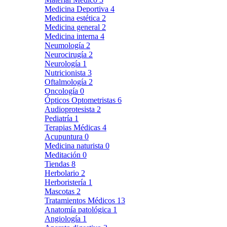
Medicina Deportiva
4
Medicina estética
2
Medicina general
2
Medicina interna
4
Neumología
2
Neurocirugía
2
Neurología
1
Nutricionista
3
Oftalmología
2
Oncología
0
Ópticos Optometristas
6
Audioprotesista
2
Pediatría
1
Terapias Médicas
4
Acupuntura
0
Medicina naturista
0
Meditación
0
Tiendas
8
Herbolario
2
Herboristería
1
Mascotas
2
Tratamientos Médicos
13
Anatomía patológica
1
Angiología
1