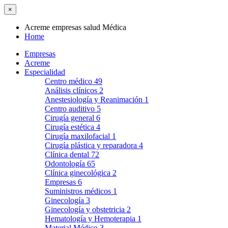
×
Acreme empresas salud Médica
Home
Empresas
Acreme
Especialidad
Centro médico
49
Análisis clínicos
2
Anestesiología y Reanimación
1
Centro auditivo
5
Cirugía general
6
Cirugía estética
4
Cirugía maxilofacial
1
Cirugía plástica y reparadora
4
Clínica dental
72
Odontología
65
Clínica ginecológica
2
Empresas
6
Suministros médicos
1
Ginecología
3
Ginecología y obstetricia
2
Hematología y Hemoterapia
1
Material Médico
3