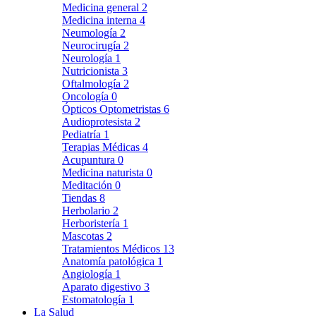
Medicina general
2
Medicina interna
4
Neumología
2
Neurocirugía
2
Neurología
1
Nutricionista
3
Oftalmología
2
Oncología
0
Ópticos Optometristas
6
Audioprotesista
2
Pediatría
1
Terapias Médicas
4
Acupuntura
0
Medicina naturista
0
Meditación
0
Tiendas
8
Herbolario
2
Herboristería
1
Mascotas
2
Tratamientos Médicos
13
Anatomía patológica
1
Angiología
1
Aparato digestivo
3
Estomatología
1
La Salud