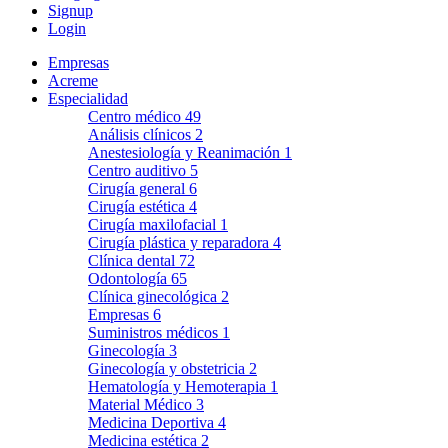
Signup
Login
Empresas
Acreme
Especialidad
Centro médico
49
Análisis clínicos
2
Anestesiología y Reanimación
1
Centro auditivo
5
Cirugía general
6
Cirugía estética
4
Cirugía maxilofacial
1
Cirugía plástica y reparadora
4
Clínica dental
72
Odontología
65
Clínica ginecológica
2
Empresas
6
Suministros médicos
1
Ginecología
3
Ginecología y obstetricia
2
Hematología y Hemoterapia
1
Material Médico
3
Medicina Deportiva
4
Medicina estética
2