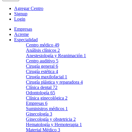
Agregar Centro
Signup
Login
Empresas
Acreme
Especialidad
Centro médico
49
Análisis clínicos
2
Anestesiología y Reanimación
1
Centro auditivo
5
Cirugía general
6
Cirugía estética
4
Cirugía maxilofacial
1
Cirugía plástica y reparadora
4
Clínica dental
72
Odontología
65
Clínica ginecológica
2
Empresas
6
Suministros médicos
1
Ginecología
3
Ginecología y obstetricia
2
Hematología y Hemoterapia
1
Material Médico
3