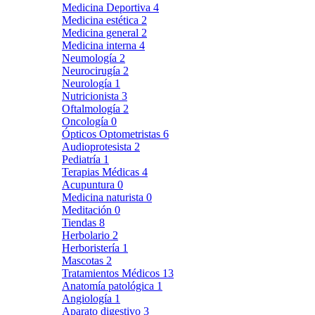
Medicina Deportiva
4
Medicina estética
2
Medicina general
2
Medicina interna
4
Neumología
2
Neurocirugía
2
Neurología
1
Nutricionista
3
Oftalmología
2
Oncología
0
Ópticos Optometristas
6
Audioprotesista
2
Pediatría
1
Terapias Médicas
4
Acupuntura
0
Medicina naturista
0
Meditación
0
Tiendas
8
Herbolario
2
Herboristería
1
Mascotas
2
Tratamientos Médicos
13
Anatomía patológica
1
Angiología
1
Aparato digestivo
3