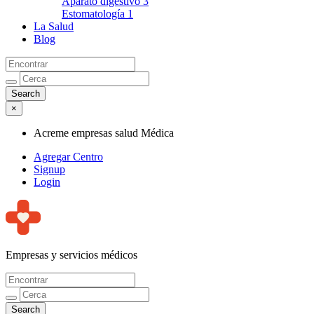
Aparato digestivo
3
Estomatología
1
La Salud
Blog
×
Acreme empresas salud Médica
Agregar Centro
Signup
Login
Empresas y servicios médicos
Acreme empresas salud Médica