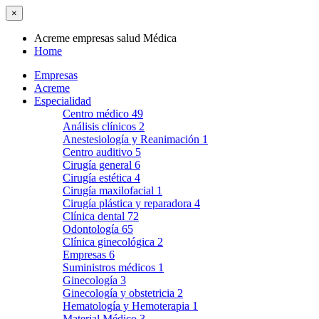
×
Acreme empresas salud Médica
Home
Empresas
Acreme
Especialidad
Centro médico
49
Análisis clínicos
2
Anestesiología y Reanimación
1
Centro auditivo
5
Cirugía general
6
Cirugía estética
4
Cirugía maxilofacial
1
Cirugía plástica y reparadora
4
Clínica dental
72
Odontología
65
Clínica ginecológica
2
Empresas
6
Suministros médicos
1
Ginecología
3
Ginecología y obstetricia
2
Hematología y Hemoterapia
1
Material Médico
3