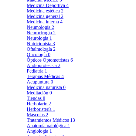
Medicina Deportiva
4
Medicina estética
2
Medicina general
2
Medicina interna
4
Neumología
2
Neurocirugía
2
Neurología
1
Nutricionista
3
Oftalmología
2
Oncología
0
Ópticos Optometristas
6
Audioprotesista
2
Pediatría
1
Terapias Médicas
4
Acupuntura
0
Medicina naturista
0
Meditación
0
Tiendas
8
Herbolario
2
Herboristería
1
Mascotas
2
Tratamientos Médicos
13
Anatomía patológica
1
Angiología
1