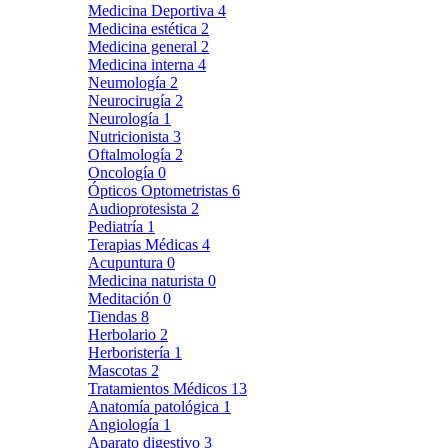
Medicina Deportiva
4
Medicina estética
2
Medicina general
2
Medicina interna
4
Neumología
2
Neurocirugía
2
Neurología
1
Nutricionista
3
Oftalmología
2
Oncología
0
Ópticos Optometristas
6
Audioprotesista
2
Pediatría
1
Terapias Médicas
4
Acupuntura
0
Medicina naturista
0
Meditación
0
Tiendas
8
Herbolario
2
Herboristería
1
Mascotas
2
Tratamientos Médicos
13
Anatomía patológica
1
Angiología
1
Aparato digestivo
3