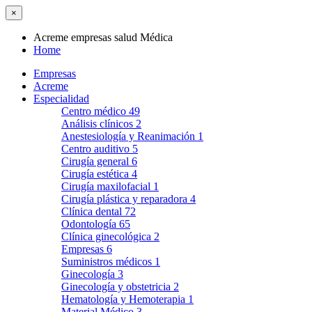
×
Acreme empresas salud Médica
Home
Empresas
Acreme
Especialidad
Centro médico
49
Análisis clínicos
2
Anestesiología y Reanimación
1
Centro auditivo
5
Cirugía general
6
Cirugía estética
4
Cirugía maxilofacial
1
Cirugía plástica y reparadora
4
Clínica dental
72
Odontología
65
Clínica ginecológica
2
Empresas
6
Suministros médicos
1
Ginecología
3
Ginecología y obstetricia
2
Hematología y Hemoterapia
1
Material Médico
3