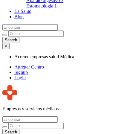
Aparato digestivo
3
Estomatología
1
La Salud
Blog
×
Acreme empresas salud Médica
Agregar Centro
Signup
Login
Empresas y servicios médicos
Acreme empresas salud Médica