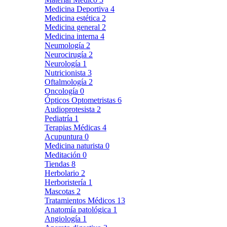
Medicina Deportiva
4
Medicina estética
2
Medicina general
2
Medicina interna
4
Neumología
2
Neurocirugía
2
Neurología
1
Nutricionista
3
Oftalmología
2
Oncología
0
Ópticos Optometristas
6
Audioprotesista
2
Pediatría
1
Terapias Médicas
4
Acupuntura
0
Medicina naturista
0
Meditación
0
Tiendas
8
Herbolario
2
Herboristería
1
Mascotas
2
Tratamientos Médicos
13
Anatomía patológica
1
Angiología
1