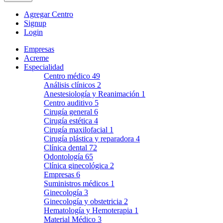
Agregar Centro
Signup
Login
Empresas
Acreme
Especialidad
Centro médico
49
Análisis clínicos
2
Anestesiología y Reanimación
1
Centro auditivo
5
Cirugía general
6
Cirugía estética
4
Cirugía maxilofacial
1
Cirugía plástica y reparadora
4
Clínica dental
72
Odontología
65
Clínica ginecológica
2
Empresas
6
Suministros médicos
1
Ginecología
3
Ginecología y obstetricia
2
Hematología y Hemoterapia
1
Material Médico
3